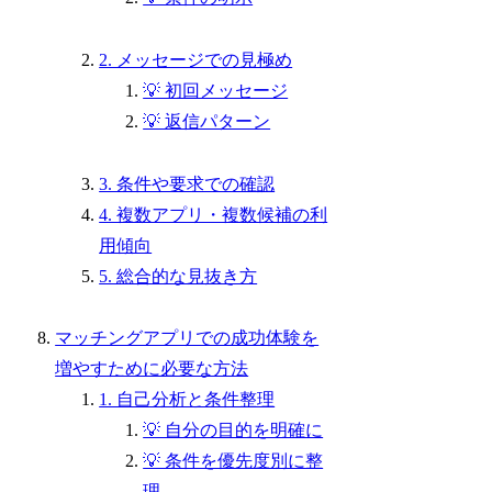
2. メッセージでの見極め
💡 初回メッセージ
💡 返信パターン
3. 条件や要求での確認
4. 複数アプリ・複数候補の利
用傾向
5. 総合的な見抜き方
マッチングアプリでの成功体験を
増やすために必要な方法
1. 自己分析と条件整理
💡 自分の目的を明確に
💡 条件を優先度別に整
理