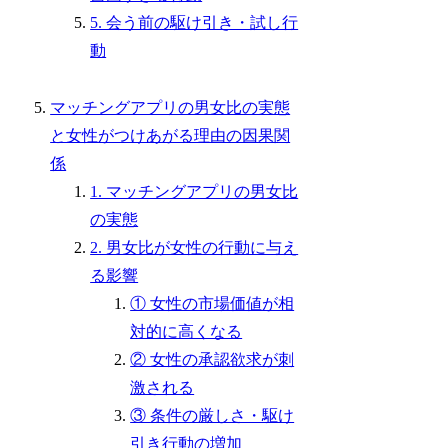
5. 会う前の駆け引き・試し行
動
マッチングアプリの男女比の実態
と女性がつけあがる理由の因果関
係
1. マッチングアプリの男女比
の実態
2. 男女比が女性の行動に与え
る影響
① 女性の市場価値が相
対的に高くなる
② 女性の承認欲求が刺
激される
③ 条件の厳しさ・駆け
引き行動の増加