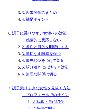
3. 因果関係のまとめ
4. 補足ポイント
調子に乗りやすい女性への対策
1. 感情的に反応しない
2. 条件と目的を明確にする
3. 適切な距離感を保つ
4. 優先順位をつけて対応
5. 駆け引きには淡々と対応
6. 無理な関係は切る
調子乗りすぎな女性を見抜く方法
1. プロフィールでのサイン
💡 写真・自己紹介
💡 条件の明示