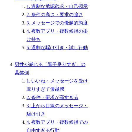
1. 過剰な承認欲求・自己顕示
2. 条件の高さ・要求の強さ
3. メッセージでの優越的態度
4. 複数アプリ・複数候補の掛
け持ち
5. 過剰な駆け引き・試し行動
男性が感じる「調子乗りすぎ」の
具体例
1. いいね・メッセージを受け
取りすぎて優越感
2. 条件・要求が高すぎる
3. 上から目線のメッセージ・
駆け引き
4. 複数アプリ・複数候補での
自由すぎる行動