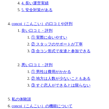
4. 長い運営実績
5. 安全対策がある
concoi（こんこい）の口コミや評判
良い口コミ・評判
① 実際に会いやすい
② スタッフのサポートが丁寧
③ 合コン形式で友達と参加できる
悪い口コミ・評判
① 男性は費用がかかる
② 地方は人数が少ないこともある
③ すぐ恋人ができるとは限らない
私の体験談
concoi（こんこい）の機能について