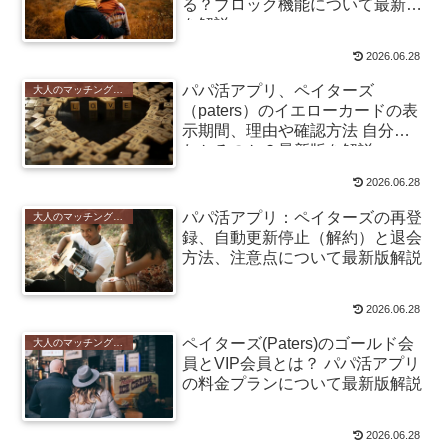
る？ブロック機能について最新版
を解説
2026.06.28
パパ活アプリ、ペイターズ
大人のマッチングアプリ
（paters）のイエローカードの表
示期間、理由や確認方法 自分は
わかるのか？最新版を解説
2026.06.28
パパ活アプリ：ペイターズの再登
大人のマッチングアプリ
録、自動更新停止（解約）と退会
方法、注意点について最新版解説
2026.06.28
ペイターズ(Paters)のゴールド会
大人のマッチングアプリ
員とVIP会員とは？ パパ活アプリ
の料金プランについて最新版解説
2026.06.28