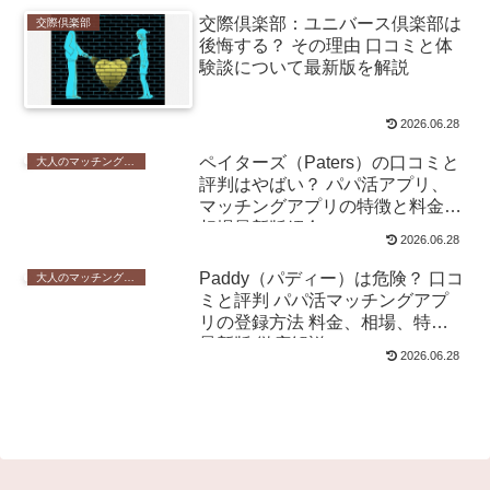
交際倶楽部：ユニバース倶楽部は
交際倶楽部
後悔する？ その理由 口コミと体
験談について最新版を解説
2026.06.28
ペイターズ（Paters）の口コミと
大人のマッチングアプリ
評判はやばい？ パパ活アプリ、
マッチングアプリの特徴と料金の
相場最新版紹介
2026.06.28
Paddy（パディー）は危険？ 口コ
大人のマッチングアプリ
ミと評判 パパ活マッチングアプ
リの登録方法 料金、相場、特徴
最新版 徹底解説
2026.06.28