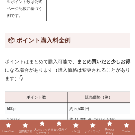
※ポイント数は公式
ページ記載に基づく
例です。
📦 ポイント購入料金例
ポイントはまとめて購入可能で、
まとめ買いだと少しお得
になる場合があります（購入価格は変更されることがあり
ます）👇
ポイント数
販売価格（例）
500pt
約 5,500 円
1,200pt
約 11,000 円（200pt お得）
大人のマッチ
出会い系サイ
Privacy
3,500pt
約 33,000 円（500pt お得）
Live Chat
交際倶楽部
パパ活
ナイトワーク
Contact
ングアプリ
ト
Policy