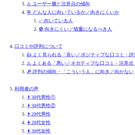
⚠️ ユーザー層と注意点の傾向
🎯 どんな人に向いているか／向きにくいか
✅ 向いている人
🚫 向きにくい／慎重になるべき人
口コミや評判について
👍 よく見られる「良い／ポジティブな口コミ・評
⚠️ よくある「悪い／ネガティブな口コミ・注意点
🔎 評判の傾向・「こういう人」に向き／向かない
利用者の声
👨30代男性①
👨30代男性②
👨20代男性
👩20代女性
👩30代女性