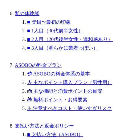
私の体験談
■ 登録〜最初の印象
■ 1人目（30代前半女性）
■ 2人目（20代後半女性・違和感あり）
■ 3人目（明らかに業者っぽい）
ASOBOの料金プラン
💳 ASOBOの料金体系の基本
🎯 主なポイント購入プラン（男性用）
📩 主な機能と消費ポイントの目安
🎁 無料ポイント・お得要素
⚠️ 注意すべきコスト・使いすぎリスク
支払い方法と返金ポリシー
■ 支払い方法（ASOBO）