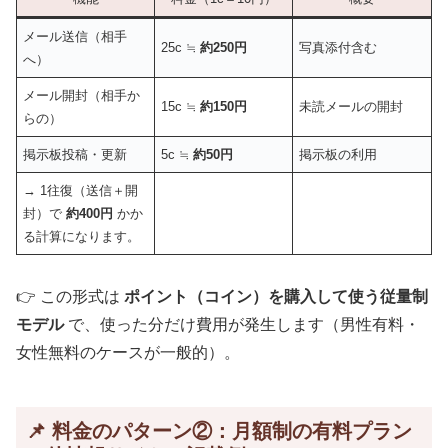
メール送信（相手
25c ≒
約250円
写真添付含む
へ）
メール開封（相手か
15c ≒
約150円
未読メールの開封
らの）
掲示板投稿・更新
5c ≒
約50円
掲示板の利用
→ 1往復（送信＋開
封）で
約400円
かか
る計算になります。
👉 この形式は
ポイント（コイン）を購入して使う従量制
モデル
で、使った分だけ費用が発生します（男性有料・
女性無料のケースが一般的）。
📌 料金のパターン②：月額制の有料プラン