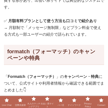
費する形があり、出会い系サイトでは典型的なシステムで
す。
✅
月額有料プランとして使う方法も口コミで紹介あり
→ 月額制で「メッセージ無制限」などプラン料金で使え
る方式も一部ユーザーの紹介で語られています。
formatch（フォーマッチ）のキャン
ペーンや特典
「
Formatch（フォーマッチ）
」の
キャンペーン・特典
に
ついて、公式サイトや利用者情報から確認できる範囲でま
とめました👇
大人のマッチ
出会い系サイ
Privacy
Live Chat
交際倶楽部
パパ活
ナイトワーク
Contact
ングアプリ
ト
Policy