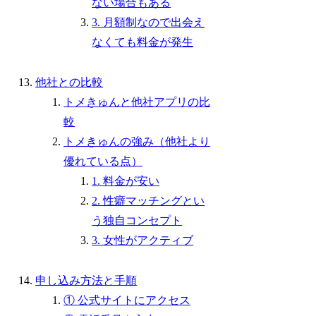
ない場合もある
3. 月額制なので出会え
なくても料金が発生
他社との比較
トメきゅんと他社アプリの比
較
トメきゅんの強み（他社より
優れている点）
1. 料金が安い
2. 性癖マッチングとい
う独自コンセプト
3. 女性がアクティブ
申し込み方法と手順
① 公式サイトにアクセス