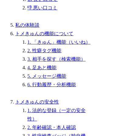
👎 悪い口コミ
私の体験談
トメきゅんの機能について
1. 「きゅん」機能（いいね）
2. 性癖タグ機能
3. 相手を探す（検索機能）
4. 足あと機能
5. メッセージ機能
6. 行動履歴・分析機能
トメきゅんの安全性
1. 法的な登録（一定の安全
性）
2. 年齢確認・本人確認
3. 性病検査バッジ（独自機