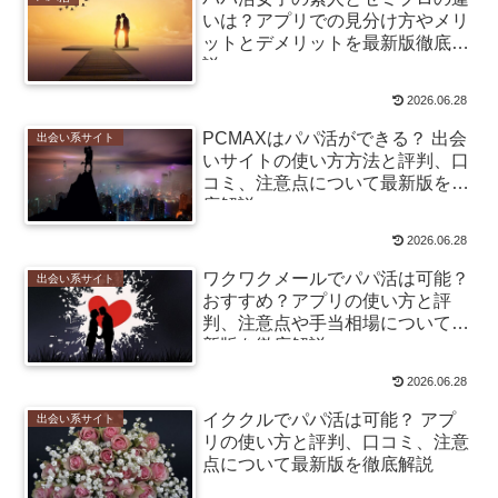
いは？アプリでの見分け方やメリ
ットとデメリットを最新版徹底解
説
2026.06.28
PCMAXはパパ活ができる？ 出会
出会い系サイト
いサイトの使い方方法と評判、口
コミ、注意点について最新版を徹
底解説
2026.06.28
ワクワクメールでパパ活は可能？
出会い系サイト
おすすめ？アプリの使い方と評
判、注意点や手当相場について最
新版を徹底解説
2026.06.28
イククルでパパ活は可能？ アプ
出会い系サイト
リの使い方と評判、口コミ、注意
点について最新版を徹底解説