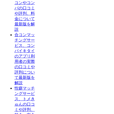
コンやコン
パの口コミ
や評判、料
金について
最新版を解
説
合コンマッ
チングサー
ビス、コン
パイキタイ
のアプリ利
用者の実際
の口コミや
評判につい
て最新版を
解説
性癖マッチ
ングサービ
ス、トメき
ゅんの口コ
ミや評判、