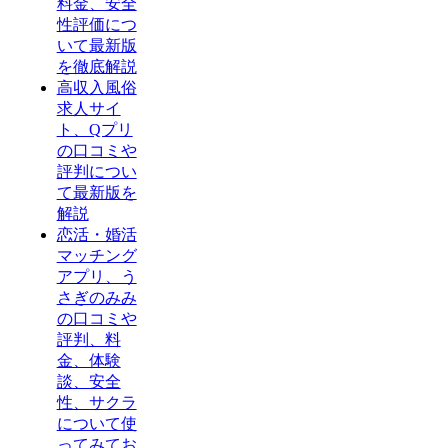
料金、安全
性評価につ
いて最新版
を徹底解説
高収入風俗
求人サイ
ト、Qプリ
の口コミや
評判につい
て最新版を
解説
恋活・婚活
マッチング
アプリ、う
さぎのみみ
の口コミや
評判、料
金、体験
談、安全
性、サクラ
について使
ってみてお