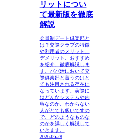
リットについ
て最新版を徹底
解説
会員制デート倶楽部と
は？交際クラブの特徴
や利用者のメリット、
デメリット、おすすめ
を紹介、徹底解説しま
す。パパ活において交
際俱楽部と言うのはと
ても注目される存在に
なっています。実際に
はどんなシステムや内
容なのか、わからない
人がとても多いですの
で、どのようなものな
のかを詳しく解説して
いきます。
2026.06.28