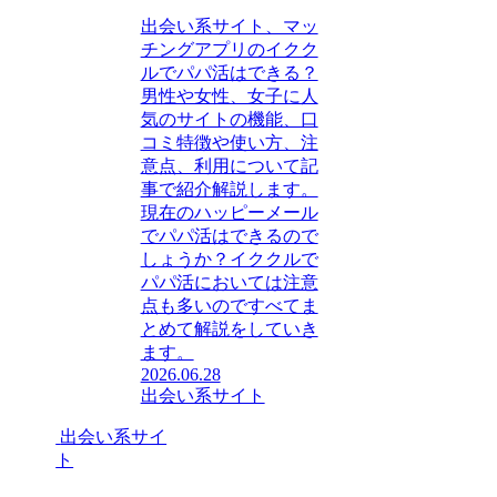
出会い系サイト、マッ
チングアプリのイクク
ルでパパ活はできる？
男性や女性、女子に人
気のサイトの機能、口
コミ特徴や使い方、注
意点、利用について記
事で紹介解説します。
現在のハッピーメール
でパパ活はできるので
しょうか？イククルで
パパ活においては注意
点も多いのですべてま
とめて解説をしていき
ます。
2026.06.28
出会い系サイト
出会い系サイ
ト