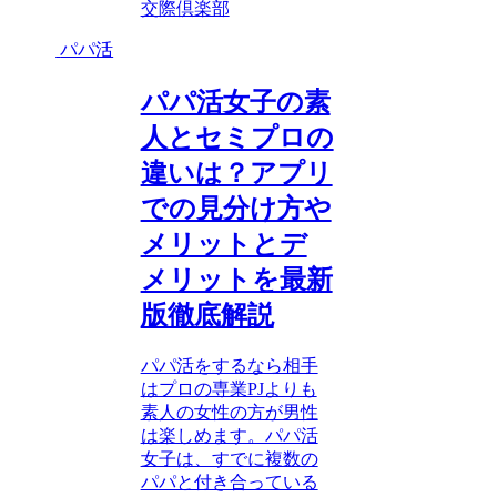
交際倶楽部
パパ活
パパ活女子の素
人とセミプロの
違いは？アプリ
での見分け方や
メリットとデ
メリットを最新
版徹底解説
パパ活をするなら相手
はプロの専業PJよりも
素人の女性の方が男性
は楽しめます。パパ活
女子は、すでに複数の
パパと付き合っている