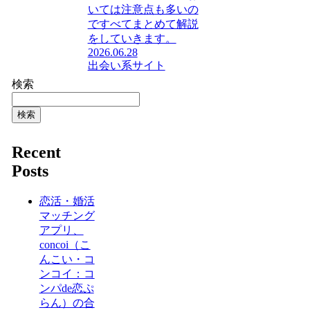
いては注意点も多いの
ですべてまとめて解説
をしていきます。
2026.06.28
出会い系サイト
検索
検索
Recent
Posts
恋活・婚活
マッチング
アプリ、
concoi（こ
んこい・コ
ンコイ：コ
ンパde恋ぷ
らん）の合