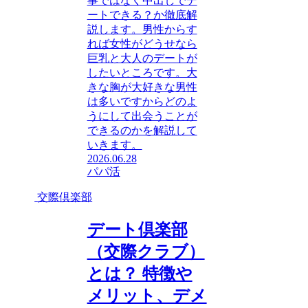
事ではなく中出しでデ
ートできる？か徹底解
説します。男性からす
れば女性がどうせなら
巨乳と大人のデートが
したいところです。大
きな胸が大好きな男性
は多いですからどのよ
うにして出会うことが
できるのかを解説して
いきます。
2026.06.28
パパ活
交際倶楽部
デート倶楽部
（交際クラブ）
とは？ 特徴や
メリット、デメ