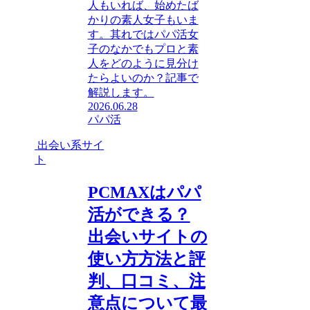
人もいれば、始めたば
かりの素人女子もいま
す。其れではパパ活女
子のなかでもプロと素
人をどのように見分け
たらよいのか？記事で
解説します。
2026.06.28
パパ活
出会い系サイ
ト
PCMAXはパパ
活ができる？
出会いサイトの
使い方方法と評
判、口コミ、注
意点について最