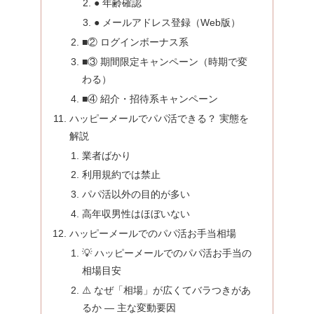
● 年齢確認
● メールアドレス登録（Web版）
■② ログインボーナス系
■③ 期間限定キャンペーン（時期で変
わる）
■④ 紹介・招待系キャンペーン
ハッピーメールでパパ活できる？ 実態を
解説
業者ばかり
利用規約では禁止
パパ活以外の目的が多い
高年収男性はほぼいない
ハッピーメールでのパパ活お手当相場
💡 ハッピーメールでのパパ活お手当の
相場目安
⚠️ なぜ「相場」が広くてバラつきがあ
るか — 主な変動要因