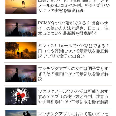
出会い系サイト、Firstmail(ファースト
メール)の口コミや評判、料金と詐欺や
サクラの実態を徹底解説
PCMAXはパパ活ができる？ 出会いサ
イトの使い方方法と評判、口コミ、注
意点について最新版を徹底解説
ミントC！Jメールでパパ活はできる？
口コミや評判について最新版を徹底解
説 アプリで女子の出会い
マッチングアプリの女性は調子乗りす
ぎ？その理由について最新版を徹底解
説
ワクワクメールでパパ活は可能？おす
すめ？アプリの使い方と評判、注意点
や手当相場について最新版を徹底解説
マッチングアプリにおいて追いメッセ