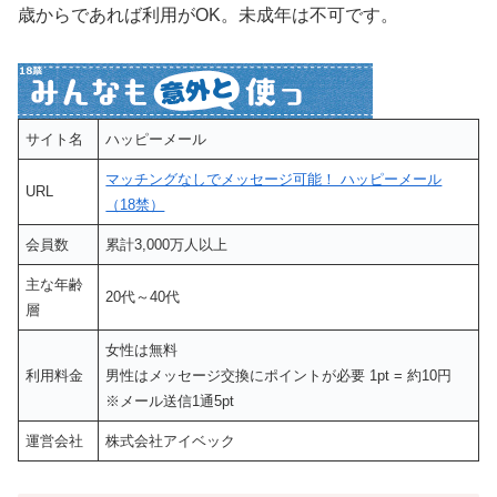
歳からであれば利用がOK。未成年は不可です。
サイト名
ハッピーメール
マッチングなしでメッセージ可能！ ハッピーメール
URL
（18禁）
会員数
累計3,000万人以上
主な年齢
20代～40代
層
女性は無料
利用料金
男性はメッセージ交換にポイントが必要 1pt = 約10円
※メール送信1通5pt
運営会社
株式会社アイベック