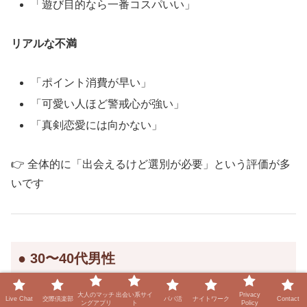
「遊び目的なら一番コスパいい」
リアルな不満
「ポイント消費が早い」
「可愛い人ほど警戒心が強い」
「真剣恋愛には向かない」
👉 全体的に「出会えるけど選別が必要」という評価が多
いです
● 30〜40代男性
大人のマッチ
出会い系サイ
Privacy
Live Chat
交際倶楽部
パパ活
ナイトワーク
Contact
ングアプリ
ト
Policy
よくある感想