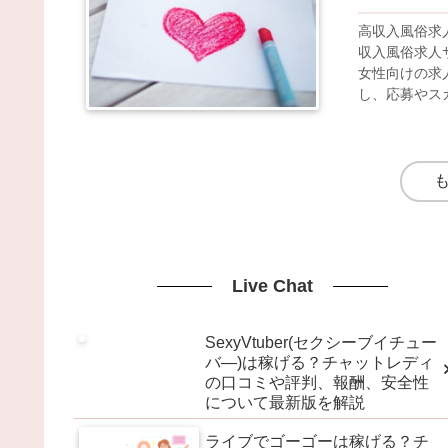
高収入風俗求
収入風俗求人
女性向けの求
し、応募やス
Live Chat
SexyVtuber(セクシーブイチュー
バ―)は稼げる？チャットレディ
の口コミや評判、報酬、安全性
について最新版を解説
ライブでゴーゴーは稼げる？チ