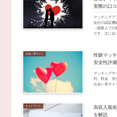
実際の口コ
マッチングア
会社の認証機
（複数人での
です。主に合
出会い系サイト
性癖マッチ
安全性評価
マッチングサ
判、料金、安
出会い系サイ
ナイトワーク
高収入風俗
を解説