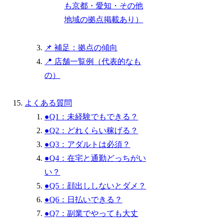
も京都・愛知・その他
地域の拠点掲載あり）
📌 補足：拠点の傾向
📍 店舗一覧例（代表的なも
の）
よくある質問
●Q1：未経験でもできる？
●Q2：どれくらい稼げる？
●Q3：アダルトは必須？
●Q4：在宅と通勤どっちがい
い？
●Q5：顔出ししないとダメ？
●Q6：日払いできる？
●Q7：副業でやっても大丈