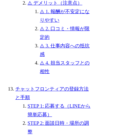
⚠️ デメリット（注意点）
⚠️ 1. 報酬が不安定にな
りやすい
⚠️ 2. 口コミ・情報が限
定的
⚠️ 3. 仕事内容への抵抗
感
⚠️ 4. 担当スタッフとの
相性
チャットフロンティアの登録方法
と手順
STEP 1: 応募する（LINEから
簡単応募）
STEP 2: 面談日時・場所の調
整