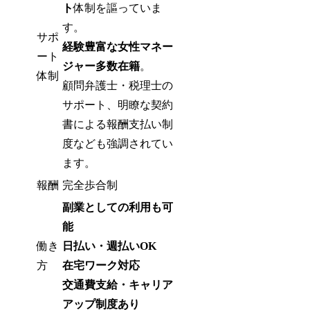
ト
体制を謳っていま
す。
サポ
経験豊富な女性マネー
ート
ジャー多数在籍
。
体制
顧問弁護士・税理士の
サポート、明瞭な契約
書による報酬支払い制
度なども強調されてい
ます。
報酬
完全歩合制
副業としての利用も可
能
働き
日払い・週払いOK
方
在宅ワーク対応
交通費支給・キャリア
アップ制度あり