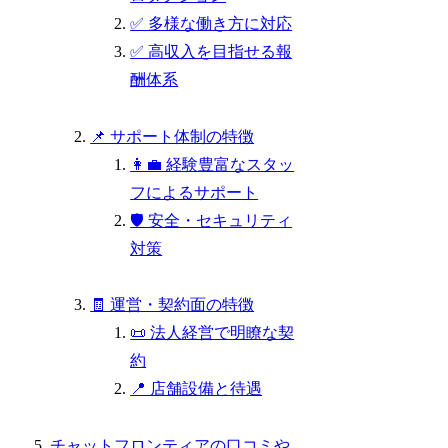
✅ 多様な働き方に対応
✅ 高収入を目指せる報
酬体系
📌 サポート体制の特徴
👩‍💼 経験豊富なスタッ
フによるサポート
🛡 安全・セキュリティ
対策
🧾 運営・契約面の特徴
📜 法人経営で明瞭な契
約
📍 店舗設備と待遇
チャットフロンティアの口コミや