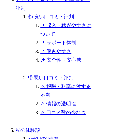
評判
👍 良い口コミ・評判
📌 収入・稼ぎやすさに
ついて
📌 サポート体制
📌 働きやすさ
📌 安全性・安心感
👎 悪い口コミ・評判
⚠️ 報酬・料率に対する
不満
⚠️ 情報の透明性
⚠️ 口コミ数の少なさ
私の体験談
●最初の1時間