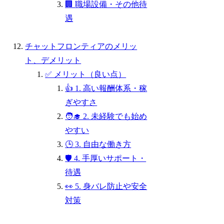
🏢 職場設備・その他待
遇
チャットフロンティアのメリッ
ト、デメリット
✅ メリット（良い点）
👍 1. 高い報酬体系・稼
ぎやすさ
🧑‍🎓 2. 未経験でも始め
やすい
🕒 3. 自由な働き方
🛡 4. 手厚いサポート・
待遇
👀 5. 身バレ防止や安全
対策