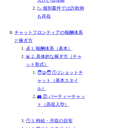
人がいる理由
📉 個別案件では詐欺例
も存在
チャットフロンティアの報酬体系
と稼ぎ方
💰 1. 報酬体系（基本）
📊 2. 具体的な稼ぎ方（チャ
ット形式）
🧑‍🤝‍🧑 ① 2ショットチ
ャット（基本スタイ
ル）
👥 ② パーティーチャッ
ト（高収入型）
🕐 3. 時給・月収の目安