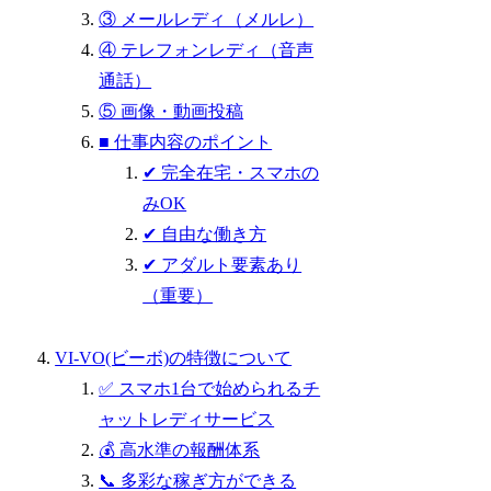
③ メールレディ（メルレ）
④ テレフォンレディ（音声
通話）
⑤ 画像・動画投稿
■ 仕事内容のポイント
✔ 完全在宅・スマホの
みOK
✔ 自由な働き方
✔ アダルト要素あり
（重要）
VI-VO(ビーボ)の特徴について
✅ スマホ1台で始められるチ
ャットレディサービス
💰 高水準の報酬体系
📞 多彩な稼ぎ方ができる