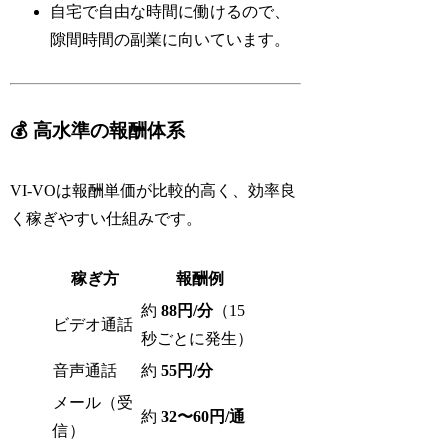
自宅で自由な時間に働けるので、
隙間時間の副業に向いています。
💰 高水準の報酬体系
VI-VOは報酬単価が比較的高く、効率良
く稼ぎやすい仕組みです。
稼ぎ方
報酬例
約
88円/分
（15
ビデオ通話
秒ごとに発生）
音声通話
約
55円/分
メール（受
約
32〜60円/通
信）