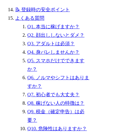
📝 登録時の安全ポイント
よくある質問
Q1. 本当に稼げますか？
Q2. 顔出ししないとダメ？
Q3. アダルトは必須？
Q4. 身バレしませんか？
Q5. スマホだけでできます
か？
Q6. ノルマやシフトはありま
すか？
Q7. 初心者でも大丈夫？
Q8. 稼げない人の特徴は？
Q9. 税金（確定申告）は必
要？
Q10. 危険性はありますか？