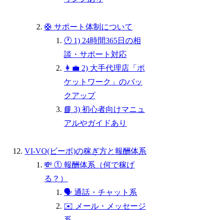
🛟 サポート体制について
🕐 1) 24時間365日の相
談・サポート対応
👩‍💼 2) 大手代理店「ポ
ケットワーク」のバッ
クアップ
📘 3) 初心者向けマニュ
アルやガイドあり
VI-VO(ビーボ)の稼ぎ方と報酬体系
💸 ① 報酬体系（何で稼げ
る？）
🗣️ 通話・チャット系
✉️ メール・メッセージ
系