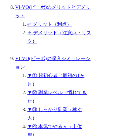
VI-VO(ビーボ)のメリットとデメリ
ット
✅ メリット（利点）
⚠️ デメリット（注意点・リス
ク）
VI-VO(ビーボ)の収入シミュレーシ
ョン
▼① 超初心者（最初の1ヶ
月）
▼② 副業レベル（慣れてき
た）
▼③ しっかり副業（稼ぐ
人）
▼④ 本気でやる人（上位
層）