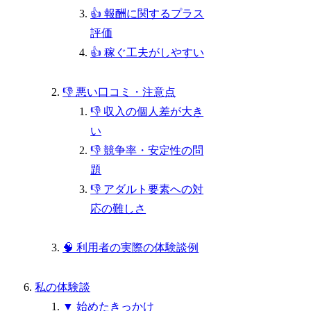
👍 報酬に関するプラス
評価
👍 稼ぐ工夫がしやすい
👎 悪い口コミ・注意点
👎 収入の個人差が大き
い
👎 競争率・安定性の問
題
👎 アダルト要素への対
応の難しさ
🧠 利用者の実際の体験談例
私の体験談
▼ 始めたきっかけ