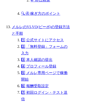
💸 即日精算
🔍 ④ 稼ぎ方のポイント
メルレのVI-VO(ビーボ)の登録方法
と手順
1️⃣ 公式サイトにアクセス
2️⃣ 「無料登録」フォームの
入力
3️⃣ 本人確認の提出
4️⃣ プロフィール登録
5️⃣ メルレ専用ページで稼働
開始
6️⃣ 報酬受取設定
7️⃣ 初回ログイン・テスト送
信