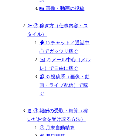
📸 画像・動画の投稿
🎯 ② 稼ぎ方（仕事内容・ス
タイル）
🧠 1) チャット／通話中
心でガッツリ稼ぐ
✉️ 2) メール中心（メル
レ）で自由に稼ぐ
📹 3) 投稿系（画像・動
画・ライブ配信）で稼
ぐ
🧾 ③ 報酬の受取・精算（稼
いだお金を受け取る方法）
🕐 月末自動精算