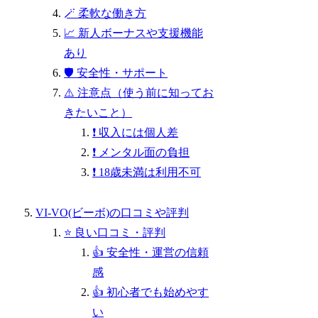
🪄 柔軟な働き方
📈 新人ボーナスや支援機能
あり
🛡 安全性・サポート
⚠️ 注意点（使う前に知ってお
きたいこと）
❗ 収入には個人差
❗ メンタル面の負担
❗ 18歳未満は利用不可
VI-VO(ビーボ)の口コミや評判
⭐ 良い口コミ・評判
👍 安全性・運営の信頼
感
👍 初心者でも始めやす
い