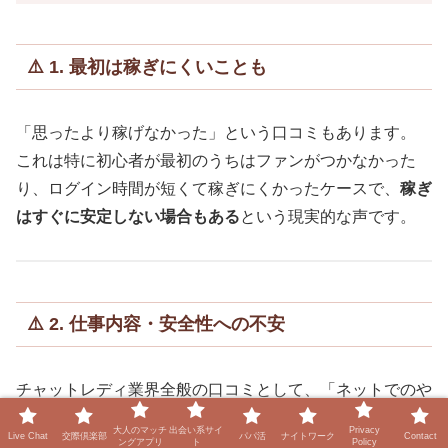
⚠️ 1. 最初は稼ぎにくいことも
「思ったより稼げなかった」という口コミもあります。
これは特に初心者が最初のうちはファンがつかなかった
り、ログイン時間が短くて稼ぎにくかったケースで、
稼ぎ
はすぐに安定しない場合もある
という現実的な声です。
⚠️ 2. 仕事内容・安全性への不安
チャットレディ業界全般の口コミとして、「ネットでのや
り取りは安全か？」という不安や、「どんな仕事なのか不
大人のマッチ
出会い系サイ
Privacy
Live Chat
交際倶楽部
パパ活
ナイトワーク
Contact
ングアプリ
ト
Policy
透明」という声が一定数あります。