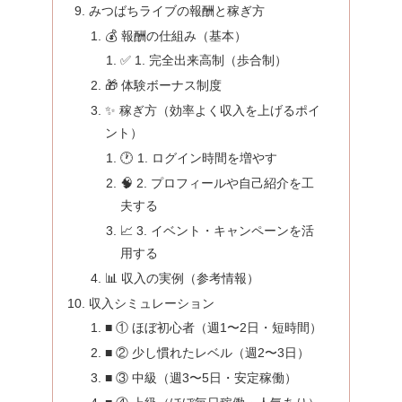
みつばちライブの報酬と稼ぎ方
💰 報酬の仕組み（基本）
✅ 1. 完全出来高制（歩合制）
🎁 体験ボーナス制度
✨ 稼ぎ方（効率よく収入を上げるポイ
ント）
🕐 1. ログイン時間を増やす
🧠 2. プロフィールや自己紹介を工
夫する
📈 3. イベント・キャンペーンを活
用する
📊 収入の実例（参考情報）
収入シミュレーション
■ ① ほぼ初心者（週1〜2日・短時間）
■ ② 少し慣れたレベル（週2〜3日）
■ ③ 中級（週3〜5日・安定稼働）