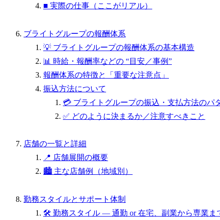
■ 実際の仕事（ここがリアル）
ブライトグループの報酬体系
💡 ブライトグループの報酬体系の基本構造
📊 時給・報酬率などの “目安／事例”
報酬体系の特徴と「重要な注意点」
振込方法について
💳 ブライトグループの振込・支払方法のパ
✅ どのように決まるか／注意すべきこと
店舗の一覧と詳細
📍 店舗展開の概要
🏙️ 主な店舗例（地域別）
勤務スタイルとサポート体制
🛠 勤務スタイル — 通勤 or 在宅、副業から専業