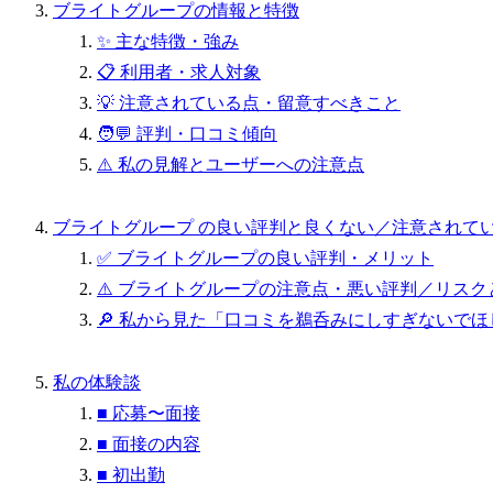
ブライトグループの情報と特徴
✨ 主な特徴・強み
📋 利用者・求人対象
💡 注意されている点・留意すべきこと
🧑‍💬 評判・口コミ傾向
⚠️ 私の見解とユーザーへの注意点
ブライトグループ の良い評判と良くない／注意されて
✅ ブライトグループの良い評判・メリット
⚠️ ブライトグループの注意点・悪い評判／リスク
🔎 私から見た「口コミを鵜呑みにしすぎないでほ
私の体験談
■ 応募〜面接
■ 面接の内容
■ 初出勤