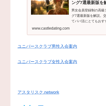
ング7選最新版を
男女会員登録制の高級
グ7選最新版を解説。
てパパ活にとてもおす
から、老舗の運営会社
www.castledating.com
が少ないことがとても
ユニバースクラブ男性入会案内
ユニバースクラブ女性入会案内
アスタリスク.network