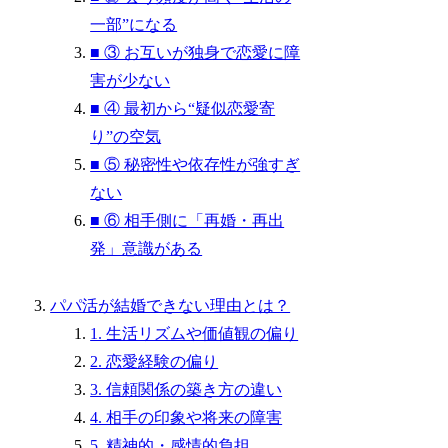
一部”になる
■ ③ お互いが独身で恋愛に障
害が少ない
■ ④ 最初から“疑似恋愛寄
り”の空気
■ ⑤ 秘密性や依存性が強すぎ
ない
■ ⑥ 相手側に「再婚・再出
発」意識がある
パパ活が結婚できない理由とは？
1. 生活リズムや価値観の偏り
2. 恋愛経験の偏り
3. 信頼関係の築き方の違い
4. 相手の印象や将来の障害
5. 精神的・感情的負担