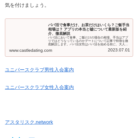
気を付けましょう。
パパ活で食事だけ、お茶だけはいくら？ご飯手当
相場は？ アプリの本当と嘘について最新版を紹
介、徹底解説
パパ活において食事、ご飯だけの場合の相場、手当はアプ
リではどうなっているのかデートについて記事で特徴を徹
底解説します。パパ活女性はパパ活を始める前に、大人の
関係、食事、お茶のみなど色々な活動形態がありますが、
2023.07.01
www.castledating.com
どのような活動をしたいのかを考えてからパパ活を始める
必要があります。なぜなら活動形態によって、もらえる手
当ては全く違うからです。手当をどれくらい稼ぎたいかに
よって、活動形態も変わってきます。
ユニバースクラブ男性入会案内
ユニバースクラブ女性入会案内
アスタリスク.network