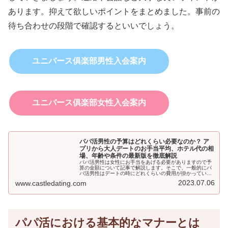
あります。抑えて欲しいポイントをまとめました。事前の
待ち合わせの段階で確認するといいでしょう。
ユニバース俱楽部男性入会案内
ユニバース俱楽部女性入会案内
パパ活男性の予算はどれくらい必要なのか？ ア
プリから大人デートのお手当平均、ホテル代の相
場、年齢や条件の最新版を徹底解説
パパ活男性は女性にお手当をあげる必要がありますので予
算の金額について記事で解説します。そこで、一般的にパ
パ活男性はデートの時にどれくらいの費用が掛かっている
のでしょうか？あまりにも贅沢なデートは想定していませ
2023.07.06
www.castledating.com
んが、一般的なデートを想定してまとめています。
パパ活における基本的なマナーとは