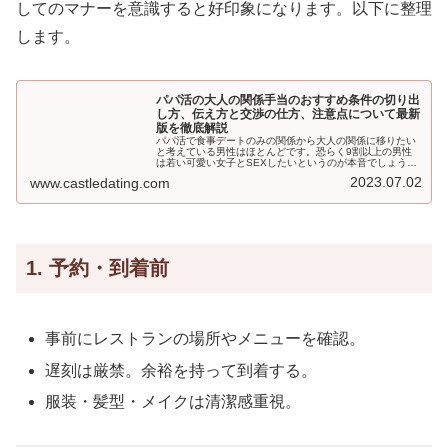
してのマナーを意識すると好印象になります。以下に整理
します。
パパ活の大人の関係手当のおすすめ条件の切り出
し方、伝え方と交渉の仕方、注意点について最新
版を徹底解説
パパ活で食事デートのみの関係から大人の関係に移りたい
と考えている男性はほとんどです。恐らく9割以上の男性
は若い可愛い女子とSEXしたいというのが本音でしょう。
しかしパパ活アプリでも交際クラブでもいきなり一言目か
2023.07.02
www.castledating.com
ら「大人の関係」を持ちだしたら女性は引いてしまいま
す。条件交渉や伝え方には気を付けなければなりません。
コツがあります。
1. 予約・到着前
事前にレストランの場所やメニューを確認。
遅刻は厳禁。余裕を持って到着する。
服装・髪型・メイクは清潔感重視。