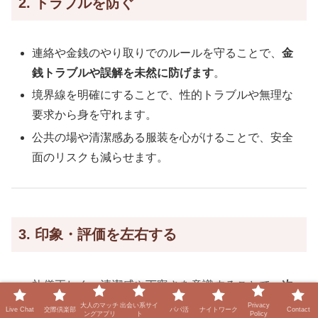
2. トラブルを防ぐ
連絡や金銭のやり取りでのルールを守ることで、
金
銭トラブルや誤解を未然に防げます
。
境界線を明確にすることで、性的トラブルや無理な
要求から身を守れます。
公共の場や清潔感ある服装を心がけることで、安全
面のリスクも減らせます。
3. 印象・評価を左右する
礼儀正しく、清潔感や丁寧さを意識することで、
次
のデートにつながりやすくなります
。
大人のマッチ
出会い系サイ
Privacy
Live Chat
交際倶楽部
パパ活
ナイトワーク
Contact
ングアプリ
ト
Policy