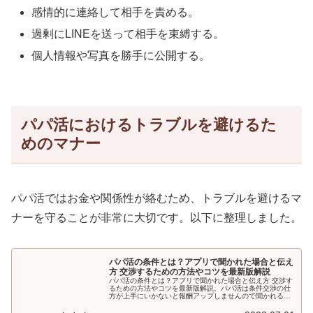
感情的に連絡して相手を責める。
過剰にLINEを送って相手を束縛する。
個人情報や写真を勝手に公開する。
パパ活におけるトラブルを避けるた
めのマナー
パパ活ではお金や関係性が絡むため、トラブルを避けるマ
ナーを守ることが非常に大切です。以下に整理しました。
パパ活の条件とは？アプリで聞かれた場合と伝え
方 交渉するための方法やコツを最新版解説
パパ活の条件とは？アプリで聞かれた場合と伝え方 交渉す
るための方法やコツを最新版解説。パパ活は条件交渉の仕
方が上手にいかないと報酬アップしませんので聞かれるま
でや言い方、大人の手当アップの方法紹介します。しかし
その手当は顔合わせのとき、もしくは事前に確認しておき