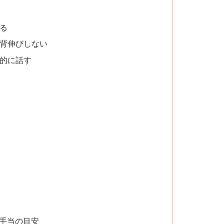
する
・背伸びしない
体的に話す
のお手当の目安