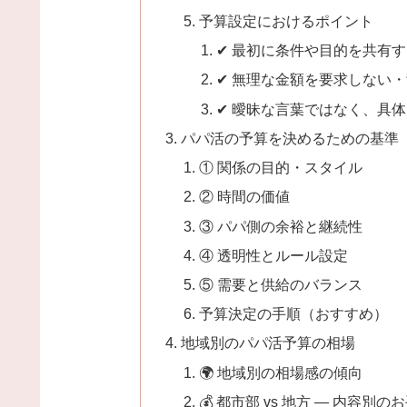
予算設定におけるポイント
✔ 最初に条件や目的を共有
✔ 無理な金額を要求しない
✔ 曖昧な言葉ではなく、具
パパ活の予算を決めるための基準
① 関係の目的・スタイル
② 時間の価値
③ パパ側の余裕と継続性
④ 透明性とルール設定
⑤ 需要と供給のバランス
予算決定の手順（おすすめ）
地域別のパパ活予算の相場
🌍 地域別の相場感の傾向
💰 都市部 vs 地方 — 内容別