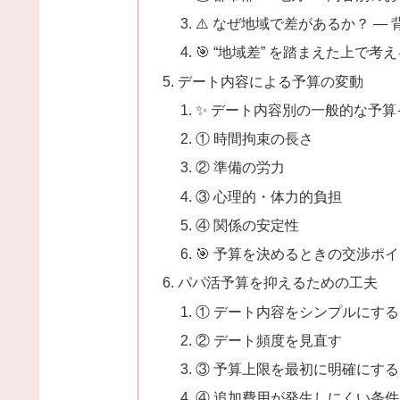
⚠️ なぜ地域で差があるか？ —
🎯 “地域差” を踏まえた上で考
デート内容による予算の変動
✨ デート内容別の一般的な予算
① 時間拘束の長さ
② 準備の労力
③ 心理的・体力的負担
④ 関係の安定性
🎯 予算を決めるときの交渉ポ
パパ活予算を抑えるための工夫
① デート内容をシンプルにする
② デート頻度を見直す
③ 予算上限を最初に明確にする
④ 追加費用が発生しにくい条