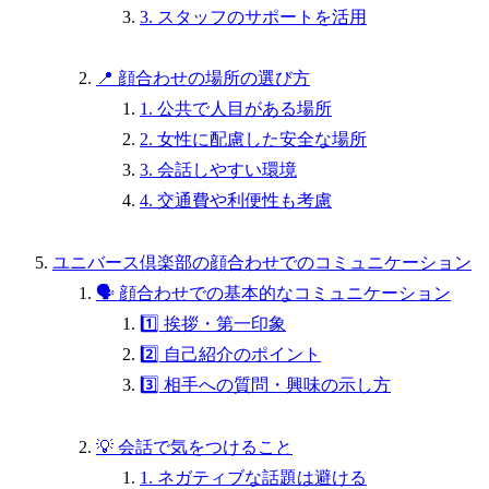
3. スタッフのサポートを活用
📍 顔合わせの場所の選び方
1. 公共で人目がある場所
2. 女性に配慮した安全な場所
3. 会話しやすい環境
4. 交通費や利便性も考慮
ユニバース倶楽部の顔合わせでのコミュニケーション
🗣 顔合わせでの基本的なコミュニケーション
1️⃣ 挨拶・第一印象
2️⃣ 自己紹介のポイント
3️⃣ 相手への質問・興味の示し方
💡 会話で気をつけること
1. ネガティブな話題は避ける