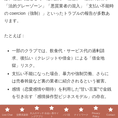
「法的グレーゾーン」「悪質業者の混入」「支払い不能時
の coercion（強制）」といったトラブルの報告が多数あ
ります。
たとえば：
一部のクラブでは、飲食代・サービス代の過剰請
求、後払い（クレジットや借金）による「借金地
獄」リスク。
支払い不能になった場合、暴力や強制労働、さらに
は売春斡旋など裏の業者に紹介されるという被害。
感情（恋愛感情や期待）を利用した“甘い言葉”で金銭
を引き出す「感情操作型ビジネスモデル」の存在。
つまり、業界として構造的にリスクが残っており、“信頼
大人のマッチ
出会い系サイ
Privacy
Live Chat
交際倶楽部
パパ活
ナイトワーク
Contact
ングアプリ
ト
Policy