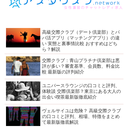
高級交際クラブ（デート倶楽部）とパ
パ活アプリ（マッチングアプリ）の違
い 実態と裏事情比較 おすすめはどち
ら？解説
交際クラブ：青山プラチナ倶楽部は悪
評が多い？審査基準、会員数、料金比
較 最新版の評判紹介
ユニバースラウンジの口コミと評判、
体験談 交際倶楽部？東京にある大人の
出会い喫茶最新版徹底紹介
ヴェルサイユは危険？ 高級交際クラブ
の口コミと評判、相場、特徴をまとめ
て最新版徹底解説