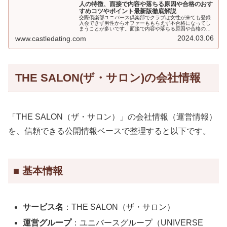
人の特徴、面接で内容や落ちる原因や合格のおす
すめコツやポイント最新版徹底解説
交際倶楽部ユニバース倶楽部でクラブは女性が来ても登録
入会できず男性からオファーももらえず不合格になってし
まうことが多いです。面接で内容や落ちる原因や合格のポ
イントを解説します。ユニバース倶楽部の面接は余程のこ
2024.03.06
www.castledating.com
とがない限り合格しますが、色々なポイントがありますの
でその点を抑えていないと、残念ながら落ちてしまう結果
にもなります。
THE SALON(ザ・サロン)の会社情報
「THE SALON（ザ・サロン）」の会社情報（運営情報）
を、信頼できる公開情報ベースで整理すると以下です。
■ 基本情報
サービス名
：THE SALON（ザ・サロン）
運営グループ
：ユニバースグループ（UNIVERSE