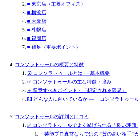
■ 東京店（主要オフィス）
■ 横浜店
■ 大阪店
■ 札幌店
■ 福岡店
■ 補足（重要ポイント）
コンソラトゥールの概要と特徴
🎯 コンソラトゥールとは — 基本概要
✅ コンソラトゥールの主な特徴・強み
⚠️ 留意すべきポイント・「想定される限界」
🧮 どんな人に向いているか — 「コンソラトゥ
コンソラトゥールの評判と口コミ
✅ コンソラトゥールでよく挙げられる「良い評価
・芸能プロ直営ならではの “質の高い相手” 