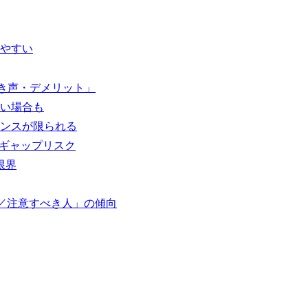
やすい
べき声・デメリット」
い場合も
ンスが限られる
のギャップリスク
限界
人／注意すべき人」の傾向