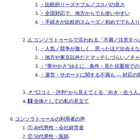
・比較的リーズナブル／コスパの良さ
・全国対応で、地方からでも使いやすい
・手続きが比較的スムーズ／初めてでも入り
⚠️ コンソラトゥールで言われる「不満／注意す
・人気／競争が激しく、思ったほど出会えな
・地方や東京以外だとマッチしづらい／チャ
・“華やかさ”ゆえに、条件・見た目重視で
・運営・サポートに関する不満も — 対応の
📌 “口コミ・評判”から見えてくる「向き・合う
🧮 全体としての私の見立て
コンソラトゥールの利用者の声
① 40代男性・会社経営者
② 50代男性・医師