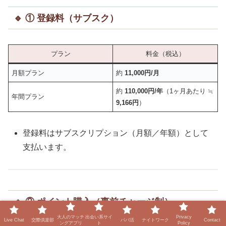
🔹 ① 登録料（サブスク）
プラン
料金（税込）
月額プラン
約
11,000円/月
約
110,000円/年
（1ヶ月あたり ≒
年間プラン
9,166円
）
登録料はサブスクリプション（月額／年額）として
支払います。
🔹 ② ポイント購入（事前チャージ制）
大人のマッチ
出会い系サイ
Privacy
Live Chat
交際倶楽部
パパ活
ナイトワーク
Contact
ングアプリ
ト
Policy