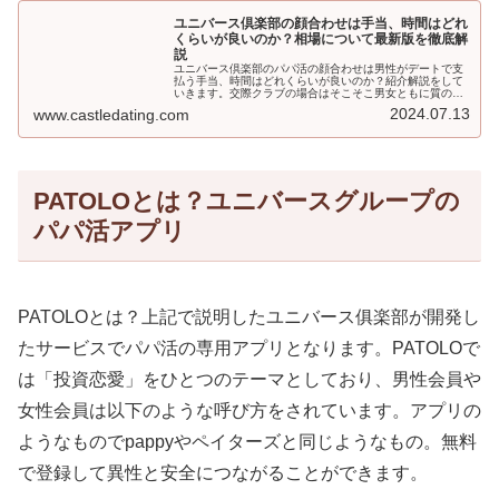
ユニバース倶楽部の顔合わせは手当、時間はどれ
くらいが良いのか？相場について最新版を徹底解
説
ユニバース倶楽部のパパ活の顔合わせは男性がデートで支
払う手当、時間はどれくらいが良いのか？紹介解説をして
いきます。交際クラブの場合はそこそこ男女ともに質の高
い会員が増えるため、手当も高めになる傾向が強くなりま
2024.07.13
www.castledating.com
す。そこでどれくらいの価格、時間でやり取りしたほうが
いいのかを解説していきます。
PATOLOとは？ユニバースグループの
パパ活アプリ
PATOLOとは？上記で説明したユニバース俱楽部が開発し
たサービスでパパ活の専用アプリとなります。PATOLOで
は「投資恋愛」をひとつのテーマとしており、男性会員や
女性会員は以下のような呼び方をされています。アプリの
ようなものでpappyやペイターズと同じようなもの。無料
で登録して異性と安全につながることができます。