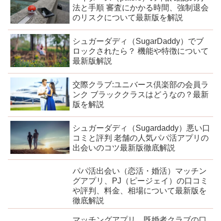
法と手順 審査にかかる時間、強制退会
のリスクについて最新版を解説
シュガーダディ（SugarDaddy）でブ
ロックされたら？ 機能や特徴について
最新版解説
交際クラブ:ユニバース倶楽部の会員ラ
ンク ブラッククラスはどうなの？最新
版を解説
シュガーダディ（Sugardaddy）悪い口
コミと評判 老舗の人気パパ活アプリの
出会いのコツ最新版徹底解説
パパ活出会い（恋活・婚活）マッチン
グアプリ、PJ（ピージェイ）の口コミ
や評判、料金、相場について最新版を
徹底解説
マッチングアプリ、既婚者クラブの口