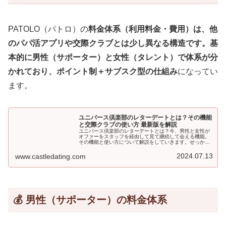
PATOLO（パトロ）の
料金体系（利用料金・費用）
は、他
のパパ活アプリや交際クラブとは少し異なる構造です。基
本的に
男性（サポーター）と女性（タレント）で体系が分
かれており、ポイント制＋サブスク型の仕組み
になってい
ます。
ユニバース倶楽部のレターデートとは？その機能
と交際クラブの使い方 最新版を解説
ユニバース倶楽部のレターデートとは？今、男性と女性が
オファーをスタッフを経由して見て継続して会える機能。
その機能と使い方について解説をしていきます。せっかく
会員登録をしたわけですからサービスの機能をフルに活用
してデートを楽しみましょう。そもそもレターデートとは
2024.07.13
www.castledating.com
何なのかから開設をしていきますので参考にしてみてくだ
さい。
💰 男性（サポーター）の料金体系