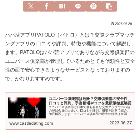
2026.06.29
パパ活アプリPATOLO（パトロ）とは？交際クラブマッチ
ングアプリの 口コミや評判、特徴や機能について解説し
ます。PATOLOはパパ活アプリでありながら交際俱楽部の
ユニバース俱楽部が管理しているためとても信頼性と安全
性の面で安心できるようなサービスとなっておりますの
で、かなりおすすめです。
ユニバース倶楽部は危険？交際俱楽部の安全性、
口コミと評判、手当相場やコツを最新版徹底解説
ユニバース倶楽部は日本で最も有名な交際クラブでパパ活
の登録会員の出会い、口コミや評判、相場を記事で紹介、
徹底解説します。ユニバース倶楽部の最大の特徴は全国展
開しているということで、都会だけでなく地方にもかなり
精通しているため、地方在住の男性や女性にもとてもお勧
2023.06.27
www.castledating.com
めの交際クラブになります。さらに所属している会員もと
ても多いことがあり、日本では最も人気の交際クラブにな
っています。