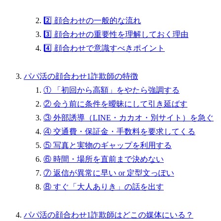
2️⃣ 顔合わせの一般的な流れ
3️⃣ 顔合わせの重要性を理解しておく理由
4️⃣ 顔合わせで意識すべきポイント
パパ活の顔合わせ1詐欺師の特徴
① 「初回から高額」をやたら強調する
② 会う前に条件を曖昧にして引き延ばす
③ 外部誘導（LINE・カカオ・別サイト）を急ぐ
④ 交通費・保証金・手数料を要求してくる
⑤ 写真と実物のギャップを利用する
⑥ 時間・場所を直前まで決めない
⑦ 返信が異常に早い or 定型文っぽい
⑧ すぐ「大人ありき」の話を出す
パパ活の顔合わせ1詐欺師はどこの媒体にいる？