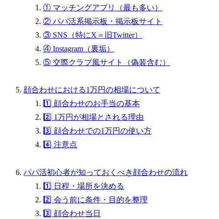
① マッチングアプリ（最も多い）
② パパ活系掲示板・掲示板サイト
③ SNS（特にX＝旧Twitter）
④ Instagram（裏垢）
⑤ 交際クラブ風サイト（偽装含む）
顔合わせにおける1万円の相場について
1️⃣ 顔合わせのお手当の基本
2️⃣ 1万円が相場とされる理由
3️⃣ 顔合わせでの1万円の使い方
4️⃣ 注意点
パパ活初心者が知っておくべき顔合わせの流れ
1️⃣ 日程・場所を決める
2️⃣ 会う前に条件・目的を整理
3️⃣ 顔合わせ当日