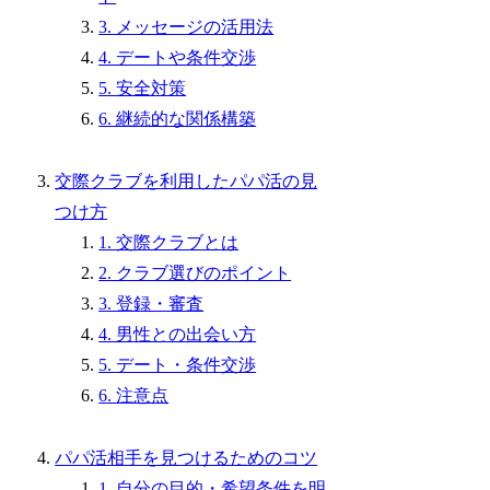
3. メッセージの活用法
4. デートや条件交渉
5. 安全対策
6. 継続的な関係構築
交際クラブを利用したパパ活の見
つけ方
1. 交際クラブとは
2. クラブ選びのポイント
3. 登録・審査
4. 男性との出会い方
5. デート・条件交渉
6. 注意点
パパ活相手を見つけるためのコツ
1. 自分の目的・希望条件を明