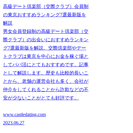
高級デート倶楽部（交際クラブ）会員制
の東京おすすめランキング7選最新版を
解説
男女会員登録制の高級デート倶楽部（交
際クラブ）の出会いにおすすめランキン
グ7選最新版を解説。交際倶楽部やデー
トクラブは東京を中心にお金を稼ぐ場と
してパパ活にとてもおすすめです。記事
として解説します。歴史も比較的長いこ
とから、老舗の運営会社も多く、会社が
仲介をしてくれることから詐欺などの不
安が少ないことがとても好評です。
www.castledating.com
2023.06.27