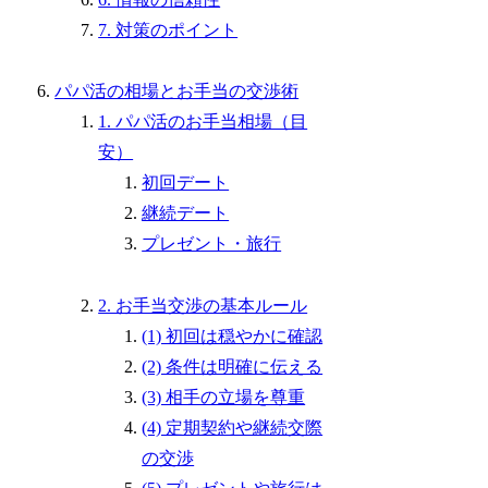
7. 対策のポイント
パパ活の相場とお手当の交渉術
1. パパ活のお手当相場（目
安）
初回デート
継続デート
プレゼント・旅行
2. お手当交渉の基本ルール
(1) 初回は穏やかに確認
(2) 条件は明確に伝える
(3) 相手の立場を尊重
(4) 定期契約や継続交際
の交渉