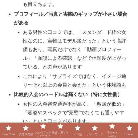
も目立ちます。
プロフィール／写真と実際のギャップが小さい場合
がある
ある男性の口コミでは、「スタンダード枠の女
性なのに、実物はモデル級だった」という高評
価もあり、写真だけでなく「動画プロフィー
ル」「面談による確認」などで信頼度が上がっ
ている、との声があります
これにより「サプライズではなく、イメージ通
り〜それ以上の会員と会えた」という体験談も
比較的入会のハードルは高くない（特に女性側）
女性の入会審査通過率が高く、「敷居が低め」
「容姿やスペックで“完璧”でなくても通りやす
い」という口コミがあります。
「普通のOL／会社員でも登録できた」「思った
大人のマッチ
出会い系サイ
Privacy
Live Chat
交際倶楽部
パパ活
ナイトワーク
Contact
ングアプリ
ト
Policy