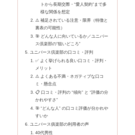
トから長期交際・“愛人契約”まで多
様な関係を想定
⚠️ 補足されている注意・限界（特徴と
裏表の可能性）
🎯 どんな人に向いているか／ユニバー
ス倶楽部の“狙いどころ”
ユニバース倶楽部の口コミ・評判
✅ よく挙げられる良い口コミ・評判・
メリット
⚠️ よくある不満・ネガティブな口コ
ミ・懸念点
📋 口コミ・評判の “傾向” と “評価の分
かれやすさ”
🎯 “どんな人” の口コミ評価が分かれや
すいか
ユニバース俱楽部の利用者の声
40代男性