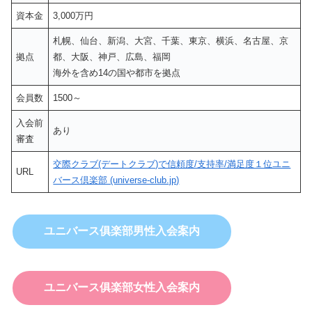
資本金
3,000万円
札幌、仙台、新潟、大宮、千葉、東京、横浜、名古屋、京
拠点
都、大阪、神戸、広島、福岡
海外を含め14の国や都市を拠点
会員数
1500～
入会前
あり
審査
交際クラブ(デートクラブ)で信頼度/支持率/満足度１位ユニ
URL
バース倶楽部 (universe-club.jp)
ユニバース俱楽部男性入会案内
ユニバース俱楽部女性入会案内