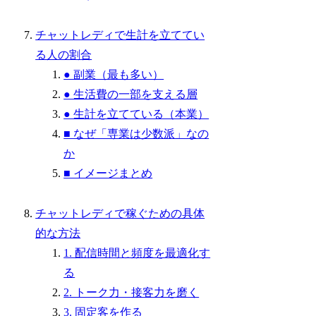
チャットレディで生計を立ててい
る人の割合
● 副業（最も多い）
● 生活費の一部を支える層
● 生計を立てている（本業）
■ なぜ「専業は少数派」なの
か
■ イメージまとめ
チャットレディで稼ぐための具体
的な方法
1. 配信時間と頻度を最適化す
る
2. トーク力・接客力を磨く
3. 固定客を作る