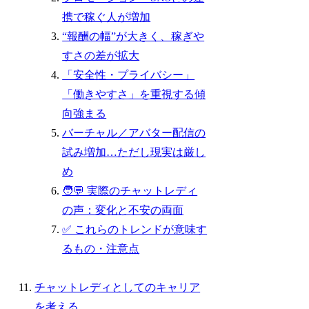
携で稼ぐ人が増加
“報酬の幅”が大きく、稼ぎや
すさの差が拡大
「安全性・プライバシー」
「働きやすさ」を重視する傾
向強まる
バーチャル／アバター配信の
試み増加…ただし現実は厳し
め
🧑‍💬 実際のチャットレディ
の声：変化と不安の両面
✅ これらのトレンドが意味す
るもの・注意点
チャットレディとしてのキャリア
を考える