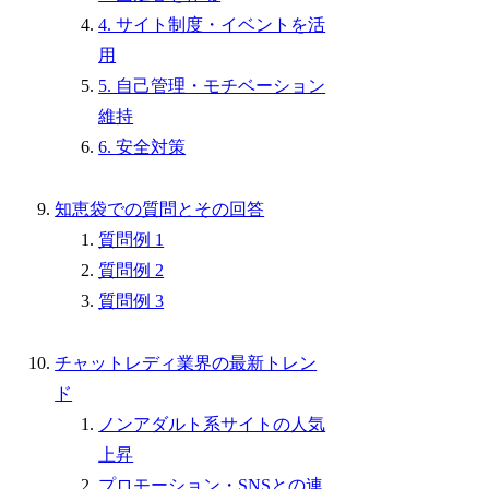
4. サイト制度・イベントを活
用
5. 自己管理・モチベーション
維持
6. 安全対策
知恵袋での質問とその回答
質問例 1
質問例 2
質問例 3
チャットレディ業界の最新トレン
ド
ノンアダルト系サイトの人気
上昇
プロモーション・SNSとの連