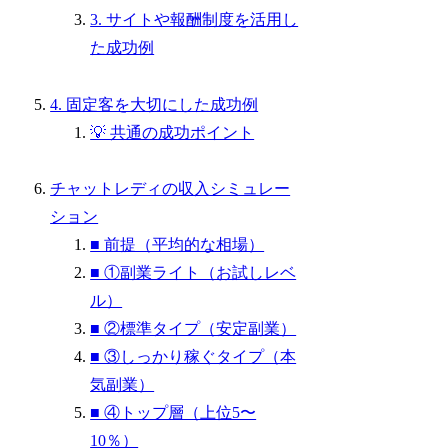
3. サイトや報酬制度を活用し
た成功例
4. 固定客を大切にした成功例
💡 共通の成功ポイント
チャットレディの収入シミュレー
ション
■ 前提（平均的な相場）
■ ①副業ライト（お試しレベ
ル）
■ ②標準タイプ（安定副業）
■ ③しっかり稼ぐタイプ（本
気副業）
■ ④トップ層（上位5〜
10％）