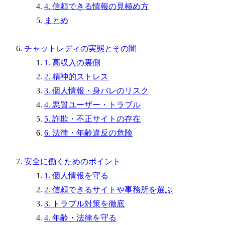
4. 信頼できる情報の見極め方
まとめ
チャットレディの実態とその闇
1. 高収入の裏側
2. 精神的ストレス
3. 個人情報・身バレのリスク
4. 悪質ユーザー・トラブル
5. 詐欺・不正サイトの存在
6. 法律・年齢違反の危険
安全に働くためのポイント
1. 個人情報を守る
2. 信頼できるサイトや事務所を選ぶ
3. トラブル対策を徹底
4. 年齢・法律を守る