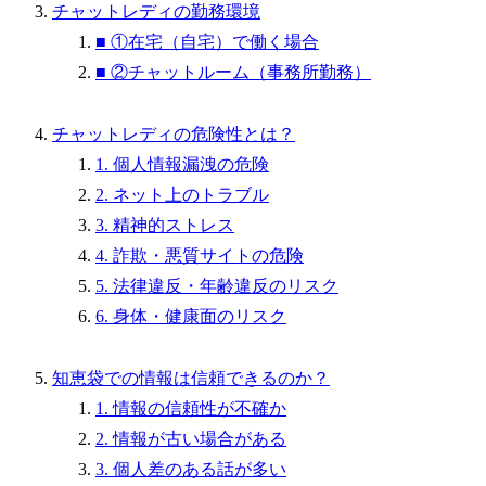
チャットレディの勤務環境
■ ①在宅（自宅）で働く場合
■ ②チャットルーム（事務所勤務）
チャットレディの危険性とは？
1. 個人情報漏洩の危険
2. ネット上のトラブル
3. 精神的ストレス
4. 詐欺・悪質サイトの危険
5. 法律違反・年齢違反のリスク
6. 身体・健康面のリスク
知恵袋での情報は信頼できるのか？
1. 情報の信頼性が不確か
2. 情報が古い場合がある
3. 個人差のある話が多い