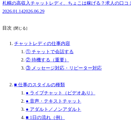
札幌の高収入チャットレディ、ちょこは稼げる？求人の口コ
2026.01.14
2026.06.29
目次
チャットレディの仕事内容
① チャットで会話する
② 待機する（重要）
③ メッセージ対応・リピーター対応
■ 仕事のスタイルの種類
● ライブチャット（ビデオあり）
● 音声・テキストチャット
● アダルト／ノンアダルト
■ 1日の流れ（例）