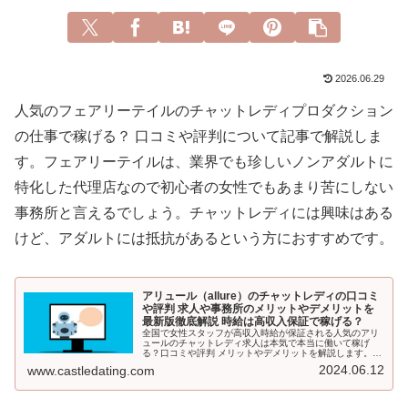
2026.06.29
人気のフェアリーテイルのチャットレディプロダクション
の仕事で稼げる？ 口コミや評判について記事で解説しま
す。フェアリーテイルは、業界でも珍しいノンアダルトに
特化した代理店なので初心者の女性でもあまり苦にしない
事務所と言えるでしょう。チャットレディには興味はある
けど、アダルトには抵抗があるという方におすすめです。
アリュール（allure）のチャットレディの口コミ
や評判 求人や事務所のメリットやデメリットを
最新版徹底解説 時給は高収入保証で稼げる？
全国で女性スタッフが高収入時給が保証される人気のアリ
ュールのチャットレディ求人は本気で本当に働いて稼げ
る？口コミや評判 メリットやデメリットを解説します。創
業15年の大手チャットレディ事務所でもあり、在宅・通勤
2024.06.12
www.castledating.com
いずれの働き方でも稼ぎやすいです。アリュールの口コミ
からわかったメリットやデメリットを解説します。