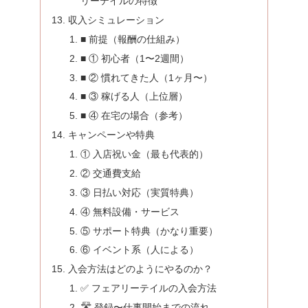
リーテイルの特徴
収入シミュレーション
■ 前提（報酬の仕組み）
■ ① 初心者（1〜2週間）
■ ② 慣れてきた人（1ヶ月〜）
■ ③ 稼げる人（上位層）
■ ④ 在宅の場合（参考）
キャンペーンや特典
① 入店祝い金（最も代表的）
② 交通費支給
③ 日払い対応（実質特典）
④ 無料設備・サービス
⑤ サポート特典（かなり重要）
⑥ イベント系（人による）
入会方法はどのようにやるのか？
✅ フェアリーテイルの入会方法
🛣️ 登録〜仕事開始までの流れ