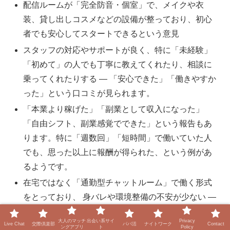
配信ルームが「完全防音・個室」で、メイクや衣
装、貸し出しコスメなどの設備が整っており、初心
者でも安心してスタートできるという意見
スタッフの対応やサポートが良く、特に「未経験」
「初めて」の人でも丁寧に教えてくれたり、相談に
乗ってくれたりする — 「安心できた」「働きやすか
った」という口コミが見られます。
「本業より稼げた」「副業として収入になった」
「自由シフト、副業感覚でできた」という報告もあ
ります。特に「週数回」「短時間」で働いていた人
でも、思った以上に報酬が得られた、という例があ
るようです。
在宅ではなく「通勤型チャットルーム」で働く形式
をとっており、 身バレや環境整備の不安が少ない —
この点をメリットにあげる人もいます。
大人のマッチ
出会い系サイ
Privacy
Live Chat
交際倶楽部
パパ活
ナイトワーク
Contact
ングアプリ
ト
Policy