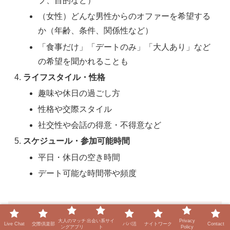
プ、目的など）
（女性）どんな男性からのオファーを希望する
か（年齢、条件、関係性など）
「食事だけ」「デートのみ」「大人あり」など
の希望を聞かれることも
ライフスタイル・性格
趣味や休日の過ごし方
性格や交際スタイル
社交性や会話の得意・不得意など
スケジュール・参加可能時間
平日・休日の空き時間
デート可能な時間帯や頻度
🔹 女性向けの質問・確認
大人のマッチ
出会い系サイ
Privacy
Live Chat
交際倶楽部
パパ活
ナイトワーク
Contact
ングアプリ
ト
Policy