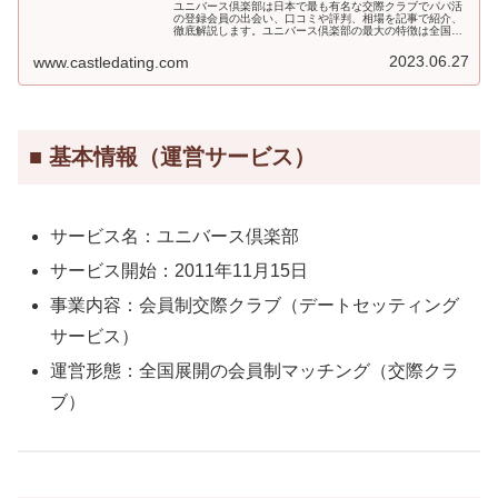
ユニバース倶楽部は日本で最も有名な交際クラブでパパ活
の登録会員の出会い、口コミや評判、相場を記事で紹介、
徹底解説します。ユニバース倶楽部の最大の特徴は全国展
開しているということで、都会だけでなく地方にもかなり
精通しているため、地方在住の男性や女性にもとてもお勧
2023.06.27
www.castledating.com
めの交際クラブになります。さらに所属している会員もと
ても多いことがあり、日本では最も人気の交際クラブにな
っています。
■ 基本情報（運営サービス）
サービス名：ユニバース倶楽部
サービス開始：2011年11月15日
事業内容：会員制交際クラブ（デートセッティング
サービス）
運営形態：全国展開の会員制マッチング（交際クラ
ブ）