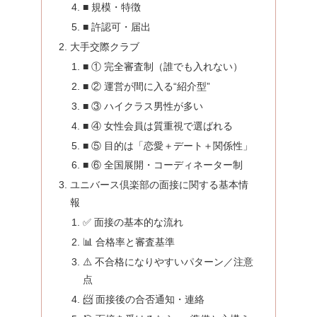
■ 規模・特徴
■ 許認可・届出
大手交際クラブ
■ ① 完全審査制（誰でも入れない）
■ ② 運営が間に入る“紹介型”
■ ③ ハイクラス男性が多い
■ ④ 女性会員は質重視で選ばれる
■ ⑤ 目的は「恋愛＋デート＋関係性」
■ ⑥ 全国展開・コーディネーター制
ユニバース倶楽部の面接に関する基本情
報
✅ 面接の基本的な流れ
📊 合格率と審査基準
⚠️ 不合格になりやすいパターン／注意
点
📨 面接後の合否通知・連絡