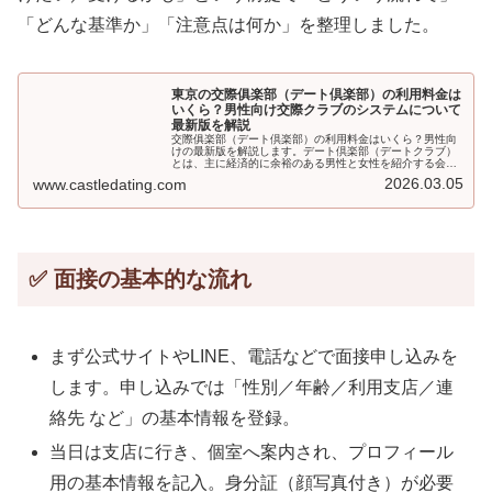
「どんな基準か」「注意点は何か」を整理しました。
東京の交際俱楽部（デート倶楽部）の利用料金は
いくら？男性向け交際クラブのシステムについて
最新版を解説
交際俱楽部（デート倶楽部）の利用料金はいくら？男性向
けの最新版を解説します。デート倶楽部（デートクラブ）
とは、主に経済的に余裕のある男性と女性を紹介する会員
制のマッチングサービスのことです。
2026.03.05
www.castledating.com
✅ 面接の基本的な流れ
まず公式サイトやLINE、電話などで面接申し込みを
します。申し込みでは「性別／年齢／利用支店／連
絡先 など」の基本情報を登録。
当日は支店に行き、個室へ案内され、プロフィール
用の基本情報を記入。身分証（顔写真付き）が必要