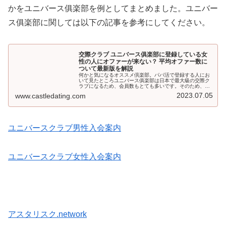
かをユニバース俱楽部を例としてまとめました。ユニバー
ス俱楽部に関しては以下の記事を参考にしてください。
交際クラブ ユニバース俱楽部に登録している女
性の人にオファーが来ない？ 平均オファー数に
ついて最新版を解説
何かと気になるオススメ倶楽部。パパ活で登録する人にお
いて見たところユニバース俱楽部は日本で最大級の交際ク
ラブになるため、会員数もとても多いです。そのため、容
姿レベルが平均の女性でも、収入が平均レベルの男性でも
2023.07.05
www.castledating.com
入会して活動している方もいます。そこで実際に活動して
いる会員はどれくらいのオファーをもらって活動している
のでしょうか？
ユニバースクラブ男性入会案内
ユニバースクラブ女性入会案内
アスタリスク.network