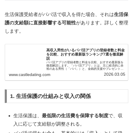
生活保護受給者がパパ活で収入を得た場合、それは
生活保
護の支給額に直接影響する可能性
があります。詳しく整理
します。
高収入男性がいるパパ活アプリの登録者数と料金
を比較、おすすめ最新版ランキング7選を徹底解
説
パパ活アプリの登録者数と料金を比較、おすすめ最新版を
徹底解説します。「パパ活アプリ」とは、主に経済的に余
裕のある男性（「パパ」）と、金銭的支援やプレゼントを
希望する若い女性（「女子」）をマッチングするためのス
2026.03.05
www.castledating.com
マホアプリのことです。💡
1. 生活保護の仕組みと収入の関係
生活保護は、
最低限の生活費を保障する制度
で、収
入に応じて支給額が調整される。