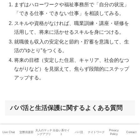
まずはハローワークや福祉事務所で「自分の状況」
「できる仕事・できない仕事」を相談してみる。
スキルや資格がなければ、職業訓練・講座・研修を
活用して、将来に活かせるスキルを身につける。
就職後も収入の安定化と節約・貯蓄を意識して、生
活の“ゆとり”をつくる。
将来の目標（安定した住居、キャリア、社会的なつ
ながりなど）を見据えて、焦らず段階的にステップ
アップする。
パパ活と生活保護に関するよくある質問
パパ活と生活保護に関しては、関心は高いものの法律や制
大人のマッチ
出会い系サイ
Privacy
Live Chat
交際倶楽部
パパ活
ナイトワーク
Contact
ングアプリ
ト
Policy
度の面で誤解されやすいポイントが多くあります。よくあ