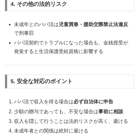
4. その他の法的リスク
未成年とのパパ活は
児童買春・援助交際禁止法違反
で刑事罰
パパ活契約でトラブルになった場合も、金銭授受が
発覚すると生活保護受給資格に影響する
5. 安全な対応のポイント
パパ活で収入を得る場合は
必ず自治体に申告
少額の贈与であっても、不安な場合は
事前に相談
収入を隠して行うことは法的リスクが高く、避ける
未成年者との関係は絶対に避ける