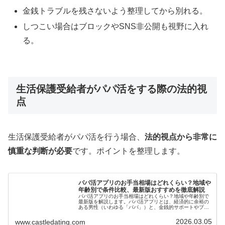
金銭トラブルを残さないよう整理してから別れる。
しつこい場合はブロックやSNS非公開も視野に入れ
る。
生活保護受給者がパパ活をする際の法的視
点
生活保護受給者がパパ活を行う場合、
法的視点から非常に
慎重な判断が必要
です。ポイントを整理します。
パパ活アプリのお手当相場はどれくらい？地域や
年齢別で条件比較、最新版おすすめを徹底解説
パパ活アプリのお手当相場はどれくらい？地域や年齢別で
最新版を解説します。パパ活アプリとは、経済的に余裕の
ある男性（いわゆる「パパ」）と、金銭的サポートやプレ
ゼントを受け取りたい女性（いわゆる「女子」）をマッチ
ングさせるスマホアプリです。
2026.03.05
www.castledating.com