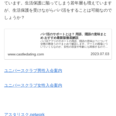
ています。生活保護に陥ってしまう若年層も増えています
が、生活保護を受けながらパパ活をすることは可能なので
しょうか？
パパ活のサポートとは？ 用語、隠語の意味まと
め おすすめ最新版徹底解説
パパ活アプリのサポートの用語、隠語の意味は？について
交際の際使うのでまとめて解説します。デートの相場につ
いていくらなのか、女性の容姿や年齢にも関係するので記
事で紹介、解説します。パパ活をしている男女であればい
いのですが、出会い系サイトやマッチングアプリで活動し
2023.07.03
www.castledating.com
ている方はサポートって何？と思うことが多いでしょう。
それもそのはず。一般人のほとんどはそもそもパパ活なん
てことしません。ではサポートとはどのような意味がある
のかをまとめました。
ユニバースクラブ男性入会案内
ユニバースクラブ女性入会案内
アスタリスク.network