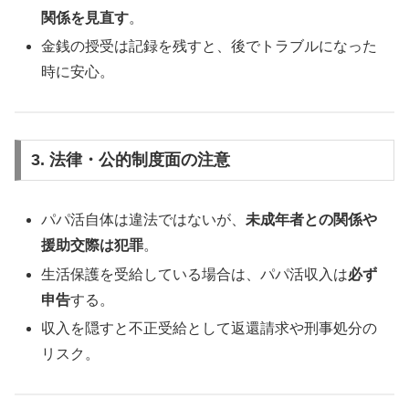
関係を見直す
。
金銭の授受は記録を残すと、後でトラブルになった
時に安心。
3. 法律・公的制度面の注意
パパ活自体は違法ではないが、
未成年者との関係や
援助交際は犯罪
。
生活保護を受給している場合は、パパ活収入は
必ず
申告
する。
収入を隠すと不正受給として返還請求や刑事処分の
リスク。