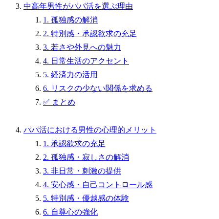
中高年男性がパパ活を選ぶ理由
1. 孤独感の解消
2. 特別感・承認欲求の充足
3. 若さや外見への魅力
4. 日常生活のアクセント
5. 経済力の活用
6. リスクの少ない関係を求める
✅ まとめ
パパ活における男性の心理的メリット
1. 承認欲求の充足
2. 孤独感・寂しさの解消
3. 非日常・刺激の提供
4. 安心感・自己コントロール感
5. 特別感・優越感の体験
6. 自尊心の強化