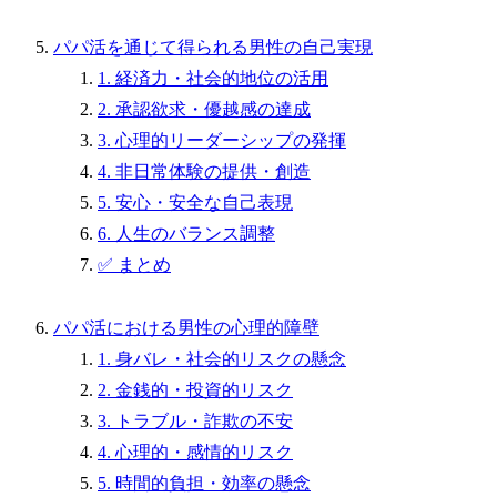
パパ活を通じて得られる男性の自己実現
1. 経済力・社会的地位の活用
2. 承認欲求・優越感の達成
3. 心理的リーダーシップの発揮
4. 非日常体験の提供・創造
5. 安心・安全な自己表現
6. 人生のバランス調整
✅ まとめ
パパ活における男性の心理的障壁
1. 身バレ・社会的リスクの懸念
2. 金銭的・投資的リスク
3. トラブル・詐欺の不安
4. 心理的・感情的リスク
5. 時間的負担・効率の懸念