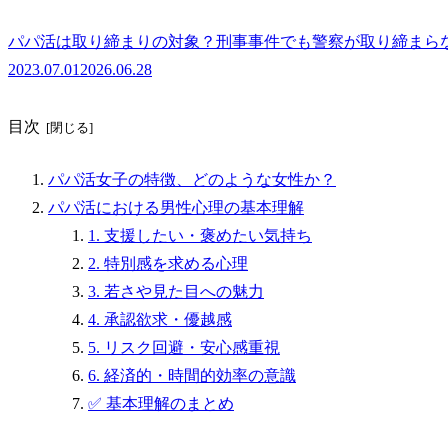
パパ活は取り締まりの対象？刑事事件でも警察が取り締まら
2023.07.01
2026.06.28
目次
パパ活女子の特徴、どのような女性か？
パパ活における男性心理の基本理解
1. 支援したい・褒めたい気持ち
2. 特別感を求める心理
3. 若さや見た目への魅力
4. 承認欲求・優越感
5. リスク回避・安心感重視
6. 経済的・時間的効率の意識
✅ 基本理解のまとめ