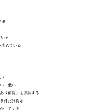
特徴
ている
 を求めている
り）
高い・低い
人あり前提」を強調する
ま条件だけ提示
急かしてくる