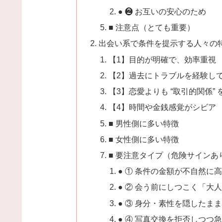
● ❷ お互いの安心のため
■ 注意点（とても重要）
出会い系で条件を提示する人々の
【1】目的が明確で、効率重視
【2】過去にトラブルを経験し
【3】恋愛よりも “取引的関係”
【4】時間や金銭感覚がシビア
■ 男性側に多い特徴
■ 女性側に多い特徴
■ 要注意タイプ（危険サインあ
● ① 条件の金額が不自然に
● ② 会う前にしつこく「大
● ③ 身分・素性を隠したま
● ④ 写真交換を拒否しつつ