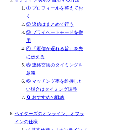
① プロフィールを整えてお
く
② 返信はまとめて行う
③ プライベートモードを併
用
④ 「返信が遅れる旨」を先
に伝える
⑤ 連絡交換のタイミングを
意識
⑥ マッチング率を維持した
い場合はタイミング調整
🔄 おすすめの戦略
ペイターズのオンライン、オフラ
インの仕様
✅ 基本仕様：「オンライン／