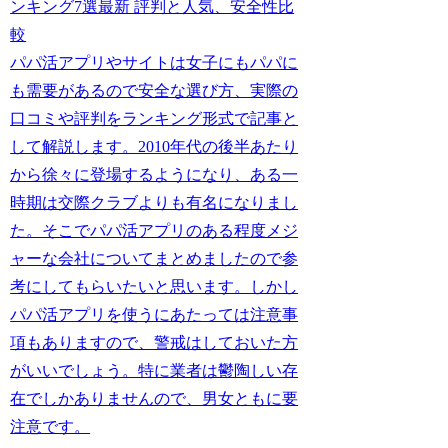
ンキング7選最新 評判と人気、安全性比
較
パパ活アプリやサイトは女子にもパパに
も需要があるので安全な選び方、実際の
口コミや評判をランキング形式で記事と
して解説します。2010年代の後半あたり
から徐々に登場するようになり、ある一
時期は交際クラブよりも有名になりまし
た。そこでパパ活アプリのある程度メジ
ャーな会社についてまとめましたので参
考にしてもらいたいと思います。しかし
パパ活アプリを使うにあたっては注意事
項もありますので、警戒はしておいた方
がいいでしょう。特に業者は鬱陶しい存
在でしかありませんので、男女ともに要
注意です。