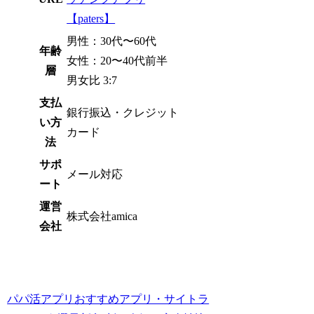
【paters】
男性：30代〜60代
年齢
女性：20〜40代前半
層
男女比 3:7
支払
銀行振込・クレジット
い方
カード
法
サポ
メール対応
ート
運営
株式会社amica
会社
パパ活アプリおすすめアプリ・サイトラ