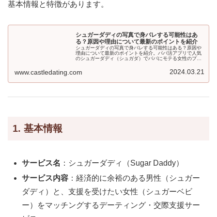
基本情報と特徴があります。
シュガーダディの写真で身バレする可能性はあ
る？原因や理由について最新のポイントを紹介
シュガーダディの写真で身バレする可能性はある？原因や
理由について最新のポイントを紹介。パパ活アプリで人気
のシュガーダディ（シュガダ）でパパにモテる女性のプロ
フィール写真は？ 初心者会員に参考でポイントを記事で紹
介します。アプリを入れて必ずしなきゃいけないのは、写
2024.03.21
www.castledating.com
真の登録。パパのほとんどは女性の年齢と写真を最も重要
視します。実際のところ最近は、顔出ししている女性がほ
とんどです。
1. 基本情報
サービス名
：シュガーダディ（Sugar Daddy）
サービス内容
：経済的に余裕のある男性（シュガー
ダディ）と、支援を受けたい女性（シュガーベビ
ー）をマッチングするデーティング・交際支援サー