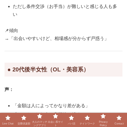
ただし条件交渉（お手当）が難しいと感じる人も多
い
📌傾向
→「出会いやすいけど、相場感が分からず戸惑う」
● 20代後半女性（OL・美容系）
声：
「金額は人によってかなり差がある」
「ちゃんとした人は定期的に続く」
大人のマッチ
出会い系サイ
Privacy
「ケチな人も普通にいる」
Live Chat
交際倶楽部
パパ活
ナイトワーク
Contact
ングアプリ
ト
Policy