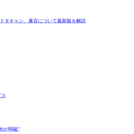
、ドタキャン、暴言について最新版を解説
ビス
的が明確”