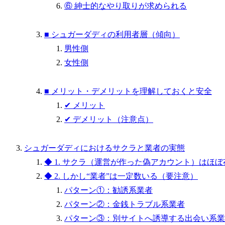
⑥ 紳士的なやり取りが求められる
■ シュガーダディの利用者層（傾向）
男性側
女性側
■ メリット・デメリットを理解しておくと安全
✔ メリット
✔ デメリット（注意点）
シュガーダディにおけるサクラと業者の実態
◆ 1. サクラ（運営が作った偽アカウント）はほ
◆ 2. しかし“業者”は一定数いる（要注意）
パターン①：勧誘系業者
パターン②：金銭トラブル系業者
パターン③：別サイトへ誘導する出会い系業