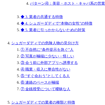
パターン④：美容・ホスト・キャバ系の営業
◆ 3. 業者の共通する特徴
◆ 4. シュガーダディで“本物の女性”の特徴
◆ 5. 業者に引っかからないための対策
シュガーダディでの危険人物の見分け方
① 不自然に“条件提示を急ぐ”人
② 写真が極端に少ない・怪しい
③ 会う前に外部アプリへ誘導する
④ 職業・収入に整合性がない
⑤ “すぐ会おう”としてくる人
⑥ 連絡のペースが極端
⑦ 金銭授受について曖昧な人
シュガーダディでの業者の種類と特徴