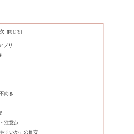
次
アプリ
要
き不向き
安
由・注意点
いやすいか」の目安