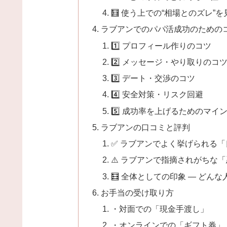
🧮 使う上での“相場とのズレ”
ラブアンでのパパ活成功のための
1️⃣ プロフィール作りのコツ
2️⃣ メッセージ・やり取りのコ
3️⃣ デート・交渉のコツ
4️⃣ 安全対策・リスク回避
5️⃣ 成功率を上げるためのマイ
ラブアンの口コミと評判
✅ ラブアンでよく挙げられる
⚠️ ラブアンで指摘されがちな
🧮 全体としての印象 — どん
お手当の受け取り方
・対面での「現金手渡し」
・オンラインでの「ギフト券」