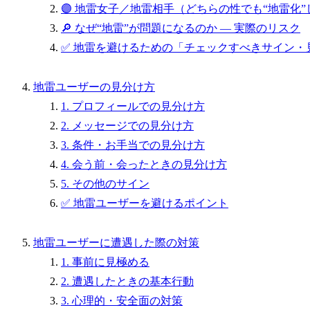
🟣 地雷女子／地雷相手（どちらの性でも“地雷化
🔎 なぜ“地雷”が問題になるのか — 実際のリスク
✅ 地雷を避けるための「チェックすべきサイン・
地雷ユーザーの見分け方
1. プロフィールでの見分け方
2. メッセージでの見分け方
3. 条件・お手当での見分け方
4. 会う前・会ったときの見分け方
5. その他のサイン
✅ 地雷ユーザーを避けるポイント
地雷ユーザーに遭遇した際の対策
1. 事前に見極める
2. 遭遇したときの基本行動
3. 心理的・安全面の対策