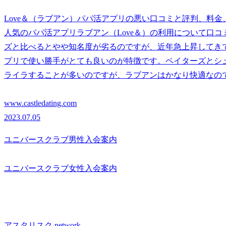
Love＆（ラブアン）パパ活アプリの悪い口コミと評判、料金
人気のパパ活アプリラブアン（Love＆）の利用について口
ズと比べるとやや知名度が劣るのですが、近年急上昇してき
プリで使い勝手がとても良いのが特徴です。ペイターズとシ
ライラすることが多いのですが、ラブアンはかなり快適なの
www.castledating.com
2023.07.05
ユニバースクラブ男性入会案内
ユニバースクラブ女性入会案内
アスタリスク.network