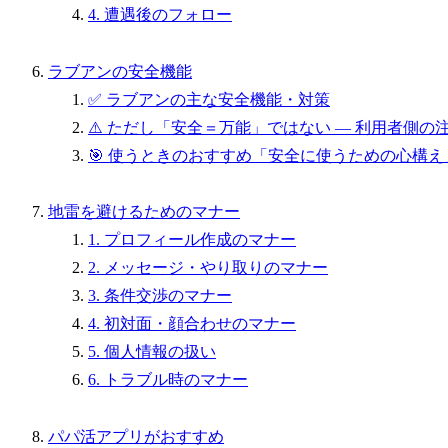
4. 遭遇後のフォロー
ラブアンの安全機能
✅ ラブアンの主な安全機能・対策
⚠️ ただし「安全＝万能」ではない — 利用者側の
🎯 使うときのおすすめ「安全に使うための心構え
地雷を避けるためのマナー
1. プロフィール作成のマナー
2. メッセージ・やり取りのマナー
3. 条件交渉のマナー
4. 初対面・顔合わせのマナー
5. 個人情報の扱い
6. トラブル時のマナー
パパ活アプリがおすすめ