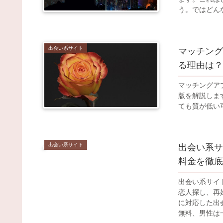
う。ではどん
出会い系サイト
マッチング
る理由は？
マッチングア
版を解説しま
ても質が低い
出会い系サイト
出会い系サ
料金を徹底
出会い系サイト
恋人探し、再
に対応した出
無料、男性は