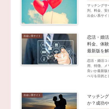
マッチングサ
判、料金、安
出会い系サイ
出会い系サイト
恋活・婚活
料金、体験
最新版を解
恋活・婚活コ
用、特徴、メ
良いか最新版
べりを目的と
ーションや出
出会い系サイト
マッチング
か？成功や