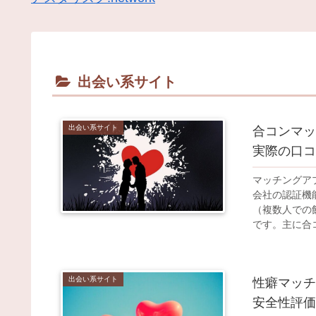
出会い系サイト
出会い系サイト
合コンマッ
実際の口コ
マッチングア
会社の認証機
（複数人での
です。主に合
出会い系サイト
性癖マッチ
安全性評価