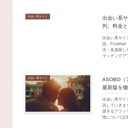
出会い系サイト
出会い系サイ
判、料金と
出会い系サイト
説。First
活・友達探し
マッチングア
サービスとし
出会い系サイト
ASOBO
最新版を徹
出会い系サイ
説していきま
奨するアフィ
情について記