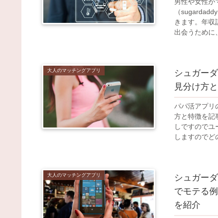
男性や女性が
（sugard
きます。年収
出会うために
ができる機能
大人のマッチングアプリ
シュガーダデ
見分け方と
パパ活アプリ
方と特徴を記
しですのでユ
しますのでど
大人のマッチングアプリ
シュガーダ
でモテる例
を紹介