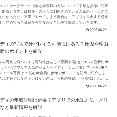
のシュガーダディの退会と再登録の方法について手順を参考に記事
、解説します。は数多くの人々に利用されている人気のサービスで
見つかったり、不満でやめてしまう場合は、アプリを退会する必要
また辞めても再登録が可能なのか？記事で解説していきます。
2026.06.29
ディの写真で身バレする可能性はある？原因や理由
新のポイントを紹介
ィの写真で身バレする可能性はある？原因や理由について最新のポ
。パパ活アプリで人気のシュガーダディ（シュガダ）でパパにモテ
フィール写真は？ 初心者会員に参考でポイントを記事で紹介しま
入れて必ずしなきゃいけないのは、写真の登録。パパのほとんどは
写真を最も重要視します。実際のところ最近は、顔出ししている女
2026.06.29
です。
ディの年収証明は必要？アプリでの承認方法、メリ
など最新情報を解説