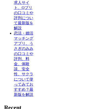
求人サイ
ト、Qプリ
の口コミや
評判につい
て最新版を
解説
恋活・婚活
マッチング
アプリ、う
さぎのみみ
の口コミや
評判、料
金、体験
談、安全
性、サクラ
について使
ってみてお
すすめ？最
新版を解説
Recent