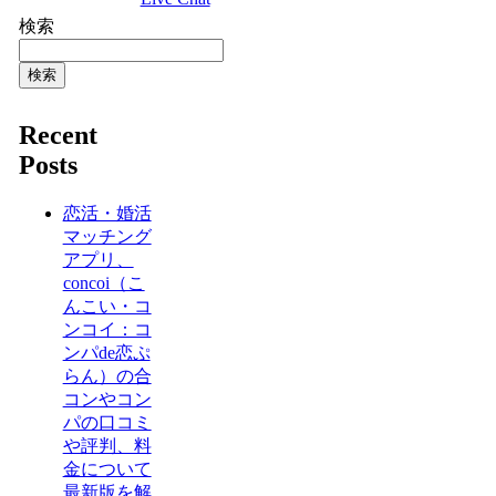
検索
検索
Recent
Posts
恋活・婚活
マッチング
アプリ、
concoi（こ
んこい・コ
ンコイ：コ
ンパde恋ぷ
らん）の合
コンやコン
パの口コミ
や評判、料
金について
最新版を解