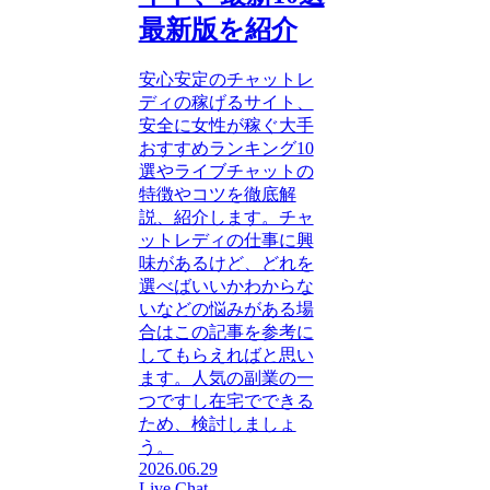
最新版を紹介
安心安定のチャットレ
ディの稼げるサイト、
安全に女性が稼ぐ大手
おすすめランキング10
選やライブチャットの
特徴やコツを徹底解
説、紹介します。チャ
ットレディの仕事に興
味があるけど、どれを
選べばいいかわからな
いなどの悩みがある場
合はこの記事を参考に
してもらえればと思い
ます。人気の副業の一
つですし在宅でできる
ため、検討しましょ
う。
2026.06.29
Live Chat