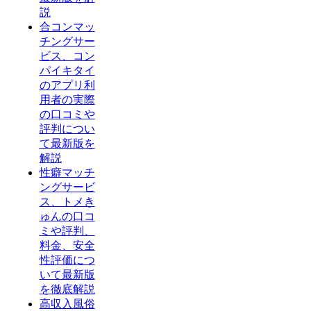
説
合コンマッ
チングサー
ビス、コン
パイキタイ
のアプリ利
用者の実際
の口コミや
評判につい
て最新版を
解説
性癖マッチ
ングサービ
ス、トメき
ゅんの口コ
ミや評判、
料金、安全
性評価につ
いて最新版
を徹底解説
高収入風俗