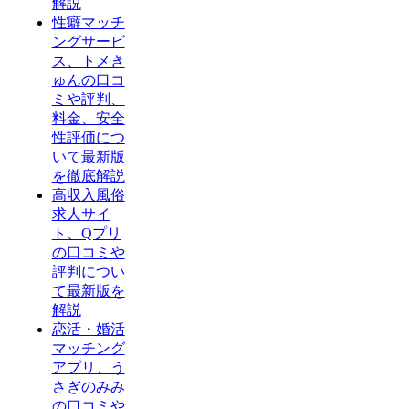
解説
性癖マッチ
ングサービ
ス、トメき
ゅんの口コ
ミや評判、
料金、安全
性評価につ
いて最新版
を徹底解説
高収入風俗
求人サイ
ト、Qプリ
の口コミや
評判につい
て最新版を
解説
恋活・婚活
マッチング
アプリ、う
さぎのみみ
の口コミや