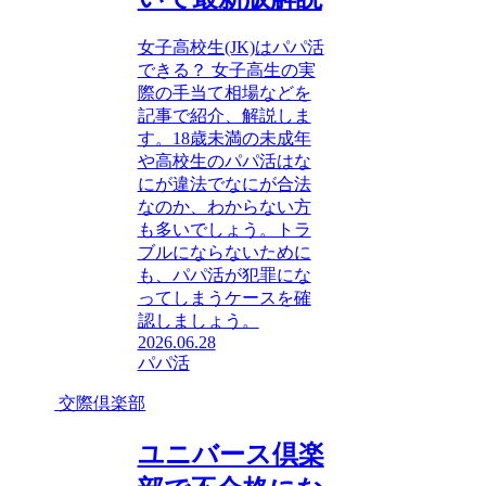
女子高校生(JK)はパパ活
できる？ 女子高生の実
際の手当て相場などを
記事で紹介、解説しま
す。18歳未満の未成年
や高校生のパパ活はな
にが違法でなにが合法
なのか、わからない方
も多いでしょう。トラ
ブルにならないために
も、パパ活が犯罪にな
ってしまうケースを確
認しましょう。
2026.06.28
パパ活
交際倶楽部
ユニバース倶楽