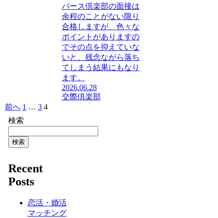
バース倶楽部の面接は
余程のことがない限り
合格しますが、色々な
ポイントがありますの
でその点を抑えていな
いと、残念ながら落ち
てしまう結果にもなり
ます。
2026.06.28
交際倶楽部
前へ
1
…
3
4
検索
検索
Recent
Posts
恋活・婚活
マッチング