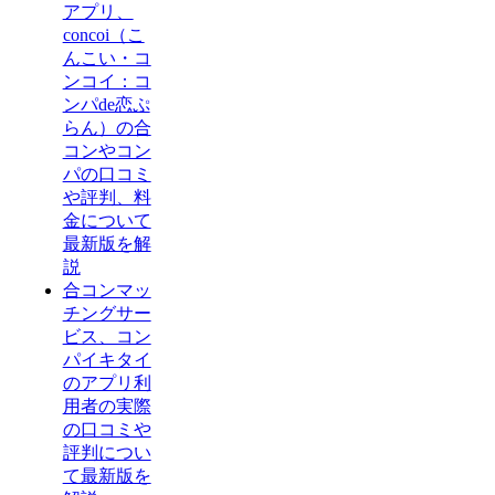
アプリ、
concoi（こ
んこい・コ
ンコイ：コ
ンパde恋ぷ
らん）の合
コンやコン
パの口コミ
や評判、料
金について
最新版を解
説
合コンマッ
チングサー
ビス、コン
パイキタイ
のアプリ利
用者の実際
の口コミや
評判につい
て最新版を