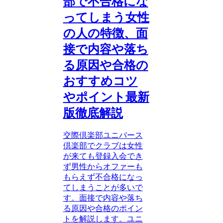
部で不合格にな
ってしまう女性
の人の特徴、面
接で内容や落ち
る原因や合格の
おすすめコツ
やポイント最新
版徹底解説
交際倶楽部ユニバース
倶楽部でクラブは女性
が来ても登録入会でき
ず男性からオファーも
もらえず不合格になっ
てしまうことが多いで
す。面接で内容や落ち
る原因や合格のポイン
トを解説します。ユニ