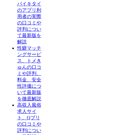
パイキタイ
のアプリ利
用者の実際
の口コミや
評判につい
て最新版を
解説
性癖マッチ
ングサービ
ス、トメき
ゅんの口コ
ミや評判、
料金、安全
性評価につ
いて最新版
を徹底解説
高収入風俗
求人サイ
ト、Qプリ
の口コミや
評判につい