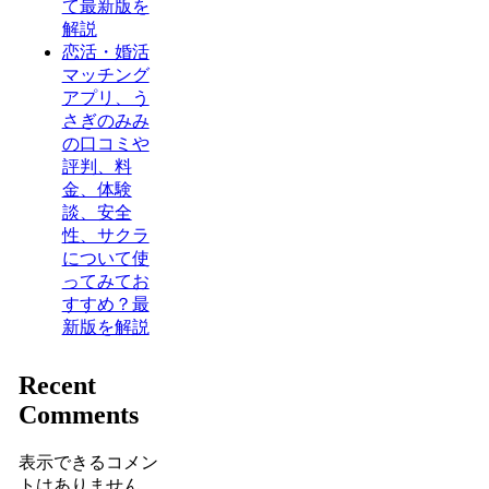
て最新版を
解説
恋活・婚活
マッチング
アプリ、う
さぎのみみ
の口コミや
評判、料
金、体験
談、安全
性、サクラ
について使
ってみてお
すすめ？最
新版を解説
Recent
Comments
表示できるコメン
トはありません。