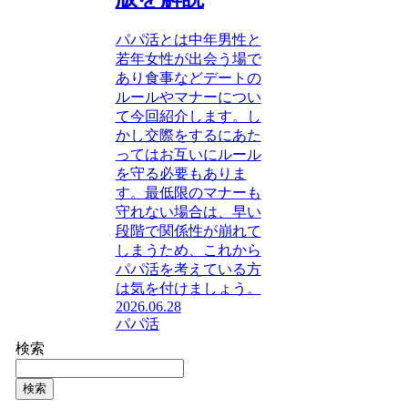
パパ活とは中年男性と
若年女性が出会う場で
あり食事などデートの
ルールやマナーについ
て今回紹介します。し
かし交際をするにあた
ってはお互いにルール
を守る必要もありま
す。最低限のマナーも
守れない場合は、早い
段階で関係性が崩れて
しまうため、これから
パパ活を考えている方
は気を付けましょう。
2026.06.28
パパ活
検索
検索