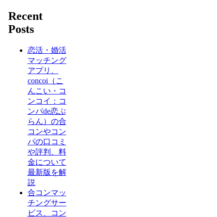
Recent
Posts
恋活・婚活
マッチング
アプリ、
concoi（こ
んこい・コ
ンコイ：コ
ンパde恋ぷ
らん）の合
コンやコン
パの口コミ
や評判、料
金について
最新版を解
説
合コンマッ
チングサー
ビス、コン