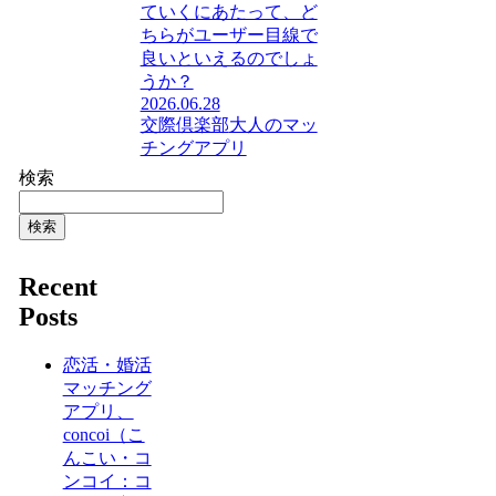
ていくにあたって、ど
ちらがユーザー目線で
良いといえるのでしょ
うか？
2026.06.28
交際倶楽部
大人のマッ
チングアプリ
検索
検索
Recent
Posts
恋活・婚活
マッチング
アプリ、
concoi（こ
んこい・コ
ンコイ：コ