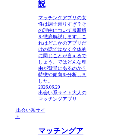
説
マッチングアプリの女
性は調子乗りすぎ？そ
の理由について最新版
を徹底解説します。こ
れはどこかのアプリだ
けの話ではなく全体的
に同じことが言えるで
しょう。ではどんな理
由が背景にあるのか？
特徴や傾向を分析しま
した。
2026.06.29
出会い系サイト
大人の
マッチングアプリ
出会い系サイ
ト
マッチングア