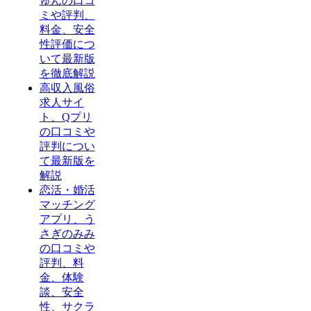
ゅんの口コ
ミや評判、
料金、安全
性評価につ
いて最新版
を徹底解説
高収入風俗
求人サイ
ト、Qプリ
の口コミや
評判につい
て最新版を
解説
恋活・婚活
マッチング
アプリ、う
さぎのみみ
の口コミや
評判、料
金、体験
談、安全
性、サクラ