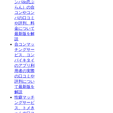
ンパde恋ぷ
らん）の合
コンやコン
パの口コミ
や評判、料
金について
最新版を解
説
合コンマッ
チングサー
ビス、コン
パイキタイ
のアプリ利
用者の実際
の口コミや
評判につい
て最新版を
解説
性癖マッチ
ングサービ
ス、トメき