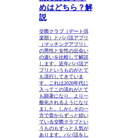
めはどちら？解
説
交際クラブ（デート倶
楽部）とパパ活アプリ
（マッチングアプリ）
の男性と女性の出会い
の違いを比較して解説
します。近年パパ活ア
プリというものがとて
も流行してきていま
す。これは2020年代に
入ってこの流れがとて
も顕著になり、より一
般化されるようになり
ました。しかしその一
方で昔からずっと続い
ている交際クラブとい
うものもずっと人気が
あります。パパ活をし