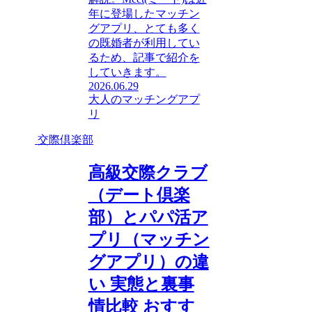
年に登場したマッチン
グアプリ、とても多く
の既婚者が利用してい
るため、記事で紹介を
していきます。
2026.06.29
大人のマッチングアプ
リ
交際倶楽部
高級交際クラブ
（デート倶楽
部）とパパ活ア
プリ（マッチン
グアプリ）の違
い 実態と裏事
情比較 おすす