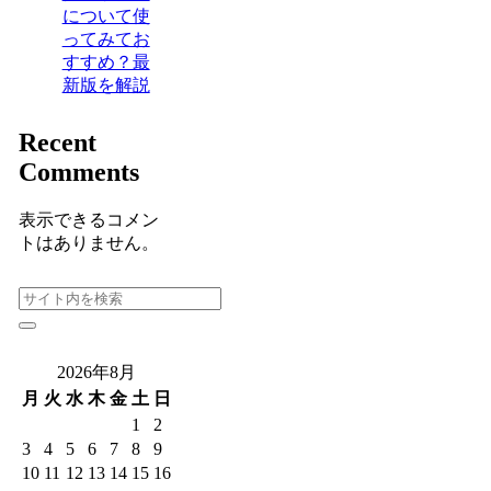
について使
ってみてお
すすめ？最
新版を解説
Recent
Comments
表示できるコメン
トはありません。
2026年8月
月
火
水
木
金
土
日
1
2
3
4
5
6
7
8
9
10
11
12
13
14
15
16