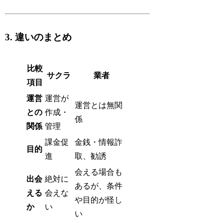
3. 違いのまとめ
比較
サクラ
業者
項目
運営
運営が
運営とは無関
との
作成・
係
関係
管理
課金促
金銭・情報詐
目的
進
取、勧誘
会える場合も
出会
絶対に
あるが、条件
える
会えな
や目的が怪し
か
い
い