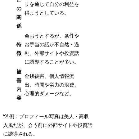
リを通じて自分の利益を
の
得ようとしている。
関
係
会おうとするが、条件や
特
お手当の話が不自然・過
徴
剰、外部サイトや投資話
に誘導することが多い。
被
金銭被害、個人情報流
害
出、時間や労力の浪費、
内
心理的ダメージなど。
容
💡 例：プロフィール写真は美人・高収
入風だが、会う前に外部サイトや投資話
に誘導される。