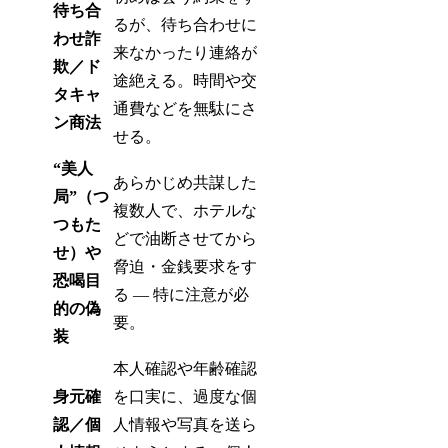
待ち合
るが、待ち合わせに
わせ詐
来なかったり連絡が
欺／ド
途絶える。時間や交
タキャ
通費などを無駄にさ
ン商法
せる。
“美人
あらかじめ共謀した
局”（つ
複数人で、ホテルな
つもた
どで油断させてから
せ）や
脅迫・金銭要求をす
恐喝目
る — 特に注意が必
的の偽
要。
装
本人確認や年齢確認
身元確
を口実に、過度な個
認／個
人情報や写真を送ら