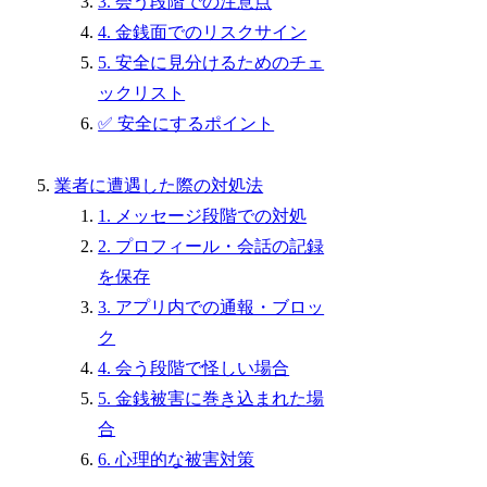
3. 会う段階での注意点
4. 金銭面でのリスクサイン
5. 安全に見分けるためのチェ
ックリスト
✅ 安全にするポイント
業者に遭遇した際の対処法
1. メッセージ段階での対処
2. プロフィール・会話の記録
を保存
3. アプリ内での通報・ブロッ
ク
4. 会う段階で怪しい場合
5. 金銭被害に巻き込まれた場
合
6. 心理的な被害対策