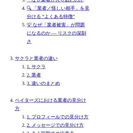
🔍 「業者／怪しい相手」を見
分ける “よくある特徴”
💡 なぜ「業者被害」が問題
になるのか — リスクの深刻
さ
サクラと業者の違い
1. サクラ
2. 業者
3. 違いのまとめ
ペイターズにおける業者の見分け
方
1. プロフィールでの見分け方
2. メッセージでの見分け方