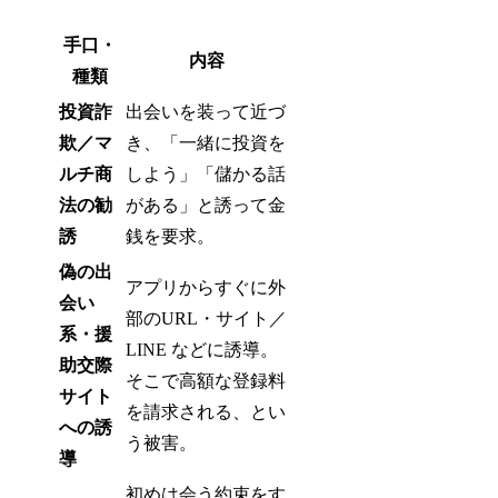
手口・
内容
種類
投資詐
出会いを装って近づ
欺／マ
き、「一緒に投資を
ルチ商
しよう」「儲かる話
法の勧
がある」と誘って金
誘
銭を要求。
偽の出
アプリからすぐに外
会い
部のURL・サイト／
系・援
LINE などに誘導。
助交際
そこで高額な登録料
サイト
を請求される、とい
への誘
う被害。
導
初めは会う約束をす