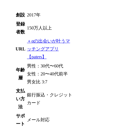
創設
2017年
登録
150万人以上
者数
＋αの出会いが叶うマ
URL
ッチングアプリ
【paters】
男性：30代〜60代
年齢
女性：20〜40代前半
層
男女比 3:7
支払
銀行振込・クレジット
い方
カード
法
サポ
メール対応
ート