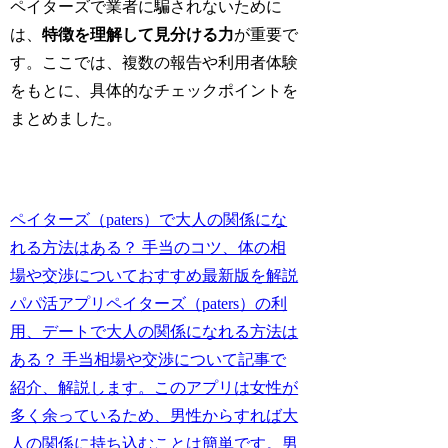
ペイターズで業者に騙されないために
は、
特徴を理解して見分ける力
が重要で
す。ここでは、複数の報告や利用者体験
をもとに、具体的なチェックポイントを
まとめました。
ペイターズ（paters）で大人の関係にな
れる方法はある？ 手当のコツ、体の相
場や交渉についておすすめ最新版を解説
パパ活アプリペイターズ（paters）の利
用、デートで大人の関係になれる方法は
ある？ 手当相場や交渉について記事で
紹介、解説します。このアプリは女性が
多く余っているため、男性からすれば大
人の関係に持ち込むことは簡単です。男