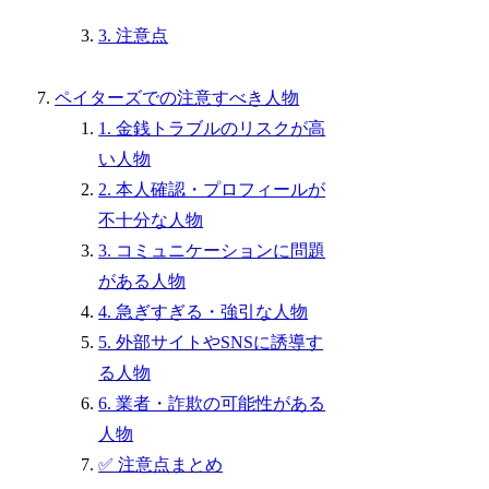
3. 注意点
ペイターズでの注意すべき人物
1. 金銭トラブルのリスクが高
い人物
2. 本人確認・プロフィールが
不十分な人物
3. コミュニケーションに問題
がある人物
4. 急ぎすぎる・強引な人物
5. 外部サイトやSNSに誘導す
る人物
6. 業者・詐欺の可能性がある
人物
✅ 注意点まとめ