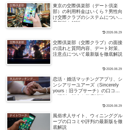
東京の交際俱楽部（デート倶楽
交際倶楽部
部）の利用料金はいくら？男性向
け交際クラブのシステムについて
最新版を解説
2026.06.29
交際倶楽部（交際クラブ）の面接
交際倶楽部
の流れと質問内容、デート対策、
注意点について最新版を徹底解説
2026.06.29
恋活・婚活マッチングアプリ、シ
大人のマッチングアプリ
ンシアリーユアーズ（Sincerely
yours：旧ラブサーチ）の口コミ
や評判、料金を徹底解説
2026.06.29
風俗求人サイト、ウィニンググル
ナイトワーク
ープの口コミや評判の最新版を徹
底解説