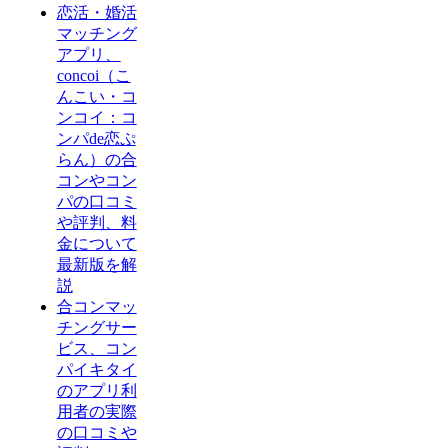
恋活・婚活
マッチング
アプリ、
concoi（こ
んこい・コ
ンコイ：コ
ンパde恋ぷ
らん）の合
コンやコン
パの口コミ
や評判、料
金について
最新版を解
説
合コンマッ
チングサー
ビス、コン
パイキタイ
のアプリ利
用者の実際
の口コミや