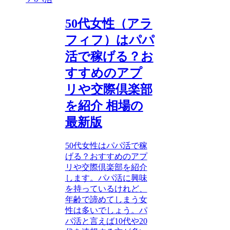
50代女性（アラ
フィフ）はパパ
活で稼げる？お
すすめのアプ
リや交際倶楽部
を紹介 相場の
最新版
50代女性はパパ活で稼
げる？おすすめのアプ
リや交際倶楽部を紹介
します。パパ活に興味
を持っているけれど、
年齢で諦めてしまう女
性は多いでしょう。パ
パ活と言えば10代や20