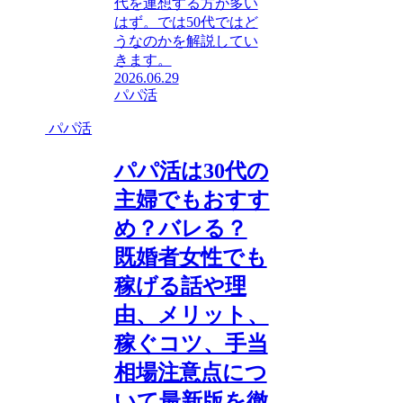
代を連想する方が多い
はず。では50代ではど
うなのかを解説してい
きます。
2026.06.29
パパ活
パパ活
パパ活は30代の
主婦でもおすす
め？バレる？
既婚者女性でも
稼げる話や理
由、メリット、
稼ぐコツ、手当
相場注意点につ
いて最新版を徹