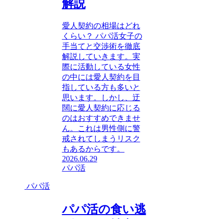
解説
愛人契約の相場はどれ
くらい？ パパ活女子の
手当てと交渉術を徹底
解説していきます。実
際に活動している女性
の中には愛人契約を目
指している方も多いと
思います。しかし、迂
闊に愛人契約に応じる
のはおすすめできませ
ん。これは男性側に警
戒されてしまうリスク
もあるからです。
2026.06.29
パパ活
パパ活
パパ活の食い逃