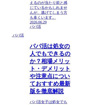
えるのが当たり前と感
じているかもしれませ
んが、逃げてしまう方
も多くいます。
2026.06.29
パパ活
パパ活
パパ活は処女の
人でもできるの
か？相場メリッ
ト・デメリット
や注意点につい
ておすすめ最新
版を徹底解説
パパ活女子は処女でも