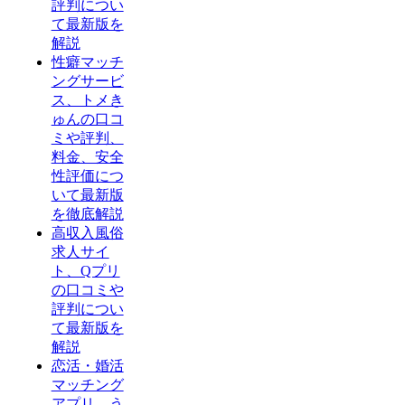
評判につい
て最新版を
解説
性癖マッチ
ングサービ
ス、トメき
ゅんの口コ
ミや評判、
料金、安全
性評価につ
いて最新版
を徹底解説
高収入風俗
求人サイ
ト、Qプリ
の口コミや
評判につい
て最新版を
解説
恋活・婚活
マッチング
アプリ、う