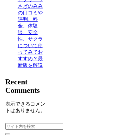
さぎのみみ
の口コミや
評判、料
金、体験
談、安全
性、サクラ
について使
ってみてお
すすめ？最
新版を解説
Recent
Comments
表示できるコメン
トはありません。