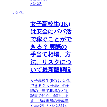
パパ活
パパ活
女子高校生(JK)
は安全にパパ活
で稼ぐことがで
きる？ 実際の
手当て相場、方
法、リスクにつ
いて最新版解説
女子高校生(JK)はパパ活
できる？ 女子高生の実
際の手当て相場などを
記事で紹介、解説しま
す。18歳未満の未成年
や高校生のパパ活はな