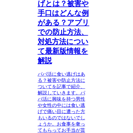
げとは？被害や
手口はどんな例
がある？アプリ
での防止方法、
対処方法につい
て最新版情報を
解説
パパ活に食い逃げはあ
る？被害や防止方法に
ついてを記事で紹介、
解説していきます。パ
パ活に興味を持つ男性
や女性の中には食い逃
げで痛い目に遭った方
もいるのではないでし
ょうか。お食事を奢っ
てもらってお手当が貰