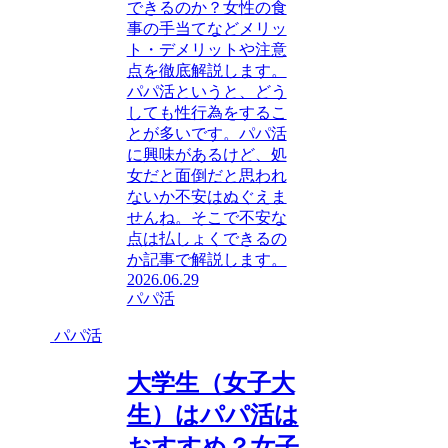
できるのか？女性の食
事の手当てなどメリッ
ト・デメリットや注意
点を徹底解説します。
パパ活というと、どう
しても性行為をするこ
とが多いです。パパ活
に興味があるけど、処
女だと面倒だと思われ
ないか不安はぬぐえま
せんね。そこで不安な
点は払しょくできるの
か記事で解説します。
2026.06.29
パパ活
パパ活
大学生（女子大
生）はパパ活は
おすすめ？女子