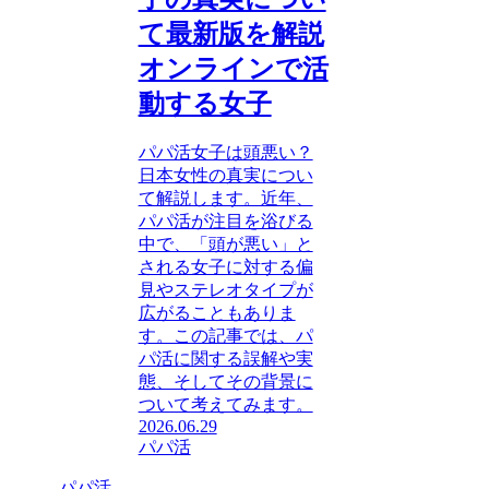
て最新版を解説
オンラインで活
動する女子
パパ活女子は頭悪い？
日本女性の真実につい
て解説します。近年、
パパ活が注目を浴びる
中で、「頭が悪い」と
される女子に対する偏
見やステレオタイプが
広がることもありま
す。この記事では、パ
パ活に関する誤解や実
態、そしてその背景に
ついて考えてみます。
2026.06.29
パパ活
パパ活