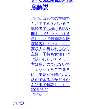
底解説
パパ活は30代の主婦で
もおすすめ？バレる？
既婚者でも稼げる話や
理由、メリット、注意
点について最新版を徹
底解説していきます。
高収入を得られるなら
主婦・子持ち女性もパ
パ活がしたいと考える
方は多いのではないで
しょうか？そこで参考
に、主婦が実際にパパ
活ができるのかどうか
を記事で解説します。
2026.06.29
パパ活
パパ活