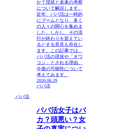
か？現状と未来の考察
について解説します。
近年、パパ活は一時的
にブームとなり、多く
の人々の関心を集めま
した。しかし、その流
行が終わりを迎えてい
るとする意見も存在し
ます。この記事では、
パパ活の現状や「オワ
コン」とされる理由、
今後の可能性について
考えてみます。
2026.06.29
パパ活
パパ活
パパ活女子はバ
カ？頭悪い？女
子の真実につい