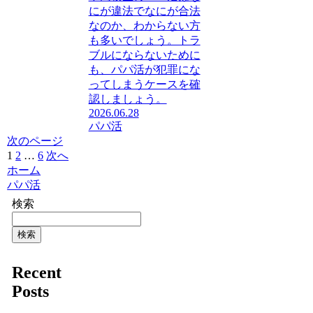
にが違法でなにが合法
なのか、わからない方
も多いでしょう。トラ
ブルにならないために
も、パパ活が犯罪にな
ってしまうケースを確
認しましょう。
2026.06.28
パパ活
次のページ
1
2
…
6
次へ
ホーム
パパ活
検索
検索
Recent
Posts