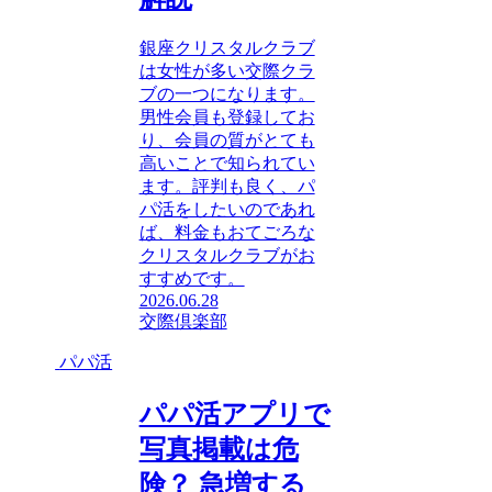
銀座クリスタルクラブ
は女性が多い交際クラ
ブの一つになります。
男性会員も登録してお
り、会員の質がとても
高いことで知られてい
ます。評判も良く、パ
パ活をしたいのであれ
ば、料金もおてごろな
クリスタルクラブがお
すすめです。
2026.06.28
交際倶楽部
パパ活
パパ活アプリで
写真掲載は危
険？ 急増する