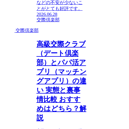
などの不安が少ないこ
とがとても好評です。
2026.06.28
交際倶楽部
交際倶楽部
高級交際クラブ
（デート倶楽
部）とパパ活ア
プリ（マッチン
グアプリ）の違
い 実態と裏事
情比較 おすす
めはどちら？解
説