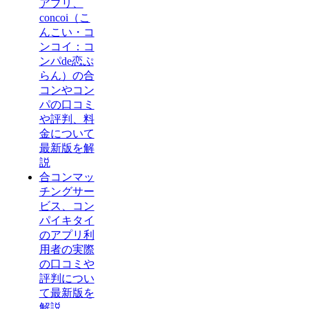
アプリ、
concoi（こ
んこい・コ
ンコイ：コ
ンパde恋ぷ
らん）の合
コンやコン
パの口コミ
や評判、料
金について
最新版を解
説
合コンマッ
チングサー
ビス、コン
パイキタイ
のアプリ利
用者の実際
の口コミや
評判につい
て最新版を
解説