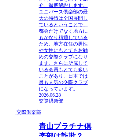
介、徹底解説します。
ユニバース倶楽部の最
大の特徴は全国展開し
ているということで、
都会だけでなく地方に
もかなり精通している
ため、地方在住の男性
や女性にもとてもお勧
めの交際クラブになり
ます。さらに所属して
いる会員もとても多い
ことがあり、日本では
最も人気の交際クラブ
になっています。
2026.06.28
交際倶楽部
交際倶楽部
青山プラチナ倶
楽部は詐欺？