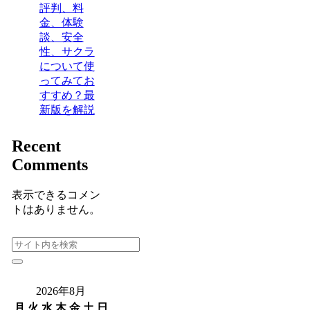
評判、料
金、体験
談、安全
性、サクラ
について使
ってみてお
すすめ？最
新版を解説
Recent
Comments
表示できるコメン
トはありません。
2026年8月
月
火
水
木
金
土
日