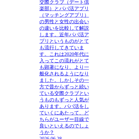
交際クラブ（デート倶
楽部）とパパ活アプリ
（マッチングアプリ）
の男性と女性の出会い
の違いを比較して解説
します。近年パパ活ア
プリというものがとて
も流行してきていま
す。これは2020年代に
入ってこの流れがとて
も顕著になり、より一
般化されるようになり
ました。しかしその一
方で昔からずっと続い
ている交際クラブとい
うものもずっと人気が
あります。パパ活をし
ていくにあたって、ど
ちらがユーザー目線で
良いといえるのでしょ
うか？
2026.06.28