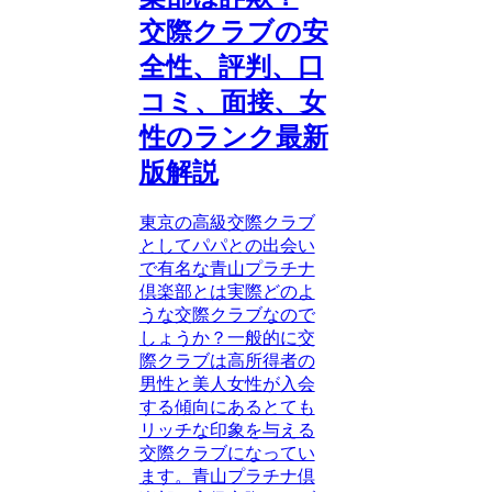
交際クラブの安
全性、評判、口
コミ、面接、女
性のランク最新
版解説
東京の高級交際クラブ
としてパパとの出会い
で有名な青山プラチナ
倶楽部とは実際どのよ
うな交際クラブなので
しょうか？一般的に交
際クラブは高所得者の
男性と美人女性が入会
する傾向にあるとても
リッチな印象を与える
交際クラブになってい
ます。青山プラチナ倶