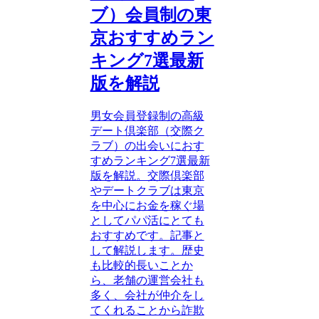
ブ）会員制の東
京おすすめラン
キング7選最新
版を解説
男女会員登録制の高級
デート倶楽部（交際ク
ラブ）の出会いにおす
すめランキング7選最新
版を解説。交際倶楽部
やデートクラブは東京
を中心にお金を稼ぐ場
としてパパ活にとても
おすすめです。記事と
して解説します。歴史
も比較的長いことか
ら、老舗の運営会社も
多く、会社が仲介をし
てくれることから詐欺