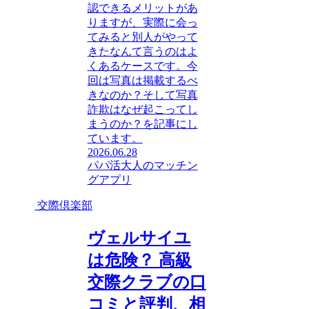
認できるメリットがあ
りますが、実際に会っ
てみると別人がやって
きたなんて言うのはよ
くあるケースです。今
回は写真は掲載するべ
きなのか？そして写真
詐欺はなぜ起こってし
まうのか？を記事にし
ています。
2026.06.28
パパ活
大人のマッチン
グアプリ
交際倶楽部
ヴェルサイユ
は危険？ 高級
交際クラブの口
コミと評判、相