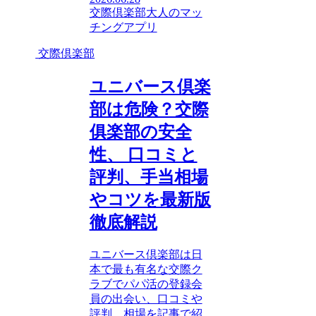
交際倶楽部
大人のマッ
チングアプリ
交際倶楽部
ユニバース倶楽
部は危険？交際
俱楽部の安全
性、 口コミと
評判、手当相場
やコツを最新版
徹底解説
ユニバース倶楽部は日
本で最も有名な交際ク
ラブでパパ活の登録会
員の出会い、口コミや
評判、相場を記事で紹