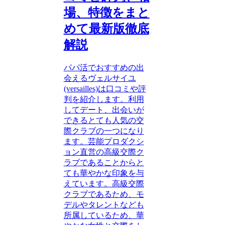
場、特徴をまと
めて最新版徹底
解説
パパ活でおすすめの出
会えるヴェルサイユ
(versailles)は口コミや評
判を紹介します。利用
してデート、出会いが
できるとても人気の交
際クラブの一つになり
ます。芸能プロダクシ
ョン直営の高級交際ク
ラブであることからと
ても華やかな印象を与
えています。高級交際
クラブであるため、モ
デルやタレントなども
所属しているため、華