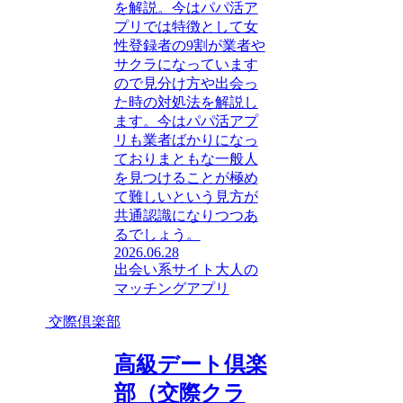
を解説。今はパパ活ア
プリでは特徴として女
性登録者の9割が業者や
サクラになっています
ので見分け方や出会っ
た時の対処法を解説し
ます。今はパパ活アプ
リも業者ばかりになっ
ておりまともな一般人
を見つけることが極め
て難しいという見方が
共通認識になりつつあ
るでしょう。
2026.06.28
出会い系サイト
大人の
マッチングアプリ
交際倶楽部
高級デート倶楽
部（交際クラ