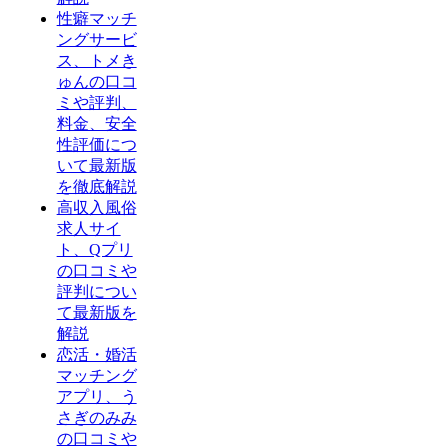
性癖マッチ
ングサービ
ス、トメき
ゅんの口コ
ミや評判、
料金、安全
性評価につ
いて最新版
を徹底解説
高収入風俗
求人サイ
ト、Qプリ
の口コミや
評判につい
て最新版を
解説
恋活・婚活
マッチング
アプリ、う
さぎのみみ
の口コミや