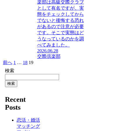
楽部は高級交際クラブ
として有名ですが、実
態をチェックしてから
でないと後悔する恐れ
があるので注意が必要
です。そこで実態はど
うなっているのかを調
べてみました。
2026.06.28
交際倶楽部
前へ
1
…
18
19
検索
検索
Recent
Posts
恋活・婚活
マッチング