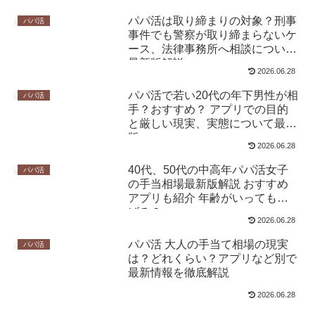
パパ活は取り締まりの対象？刑事
パパ活
事件でも警察が取り締まらないケ
ース、法律事務所へ相談について
最新版解説
2026.06.28
パパ活で若い20代の年下男性が相
パパ活
手？おすすめ？ アプリでの目的
と厳しい現実、実態について最新
版
2026.06.28
40代、50代の中高年パパ活女子
パパ活
の手当相場最新版解説 おすすめ
アプリも紹介 年齢がいっても稼
げる？
2026.06.28
パパ活 大人の手当て相場の現実
パパ活
は？どれくらい？アプリなど別で
最新情報を徹底解説
2026.06.28