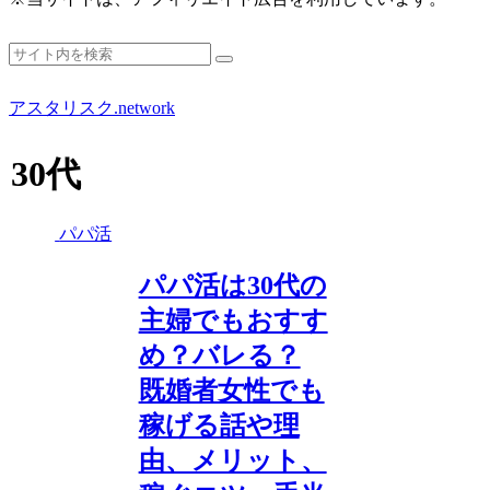
アスタリスク.network
30代
パパ活
パパ活は30代の
主婦でもおすす
め？バレる？
既婚者女性でも
稼げる話や理
由、メリット、