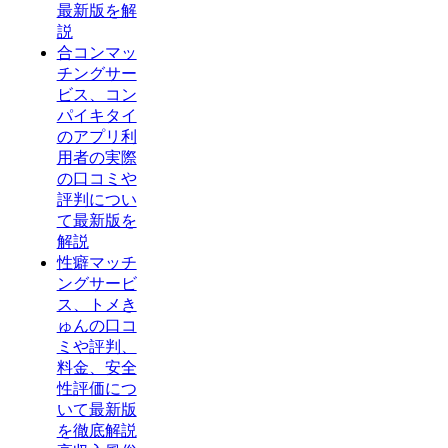
最新版を解
説
合コンマッ
チングサー
ビス、コン
パイキタイ
のアプリ利
用者の実際
の口コミや
評判につい
て最新版を
解説
性癖マッチ
ングサービ
ス、トメき
ゅんの口コ
ミや評判、
料金、安全
性評価につ
いて最新版
を徹底解説