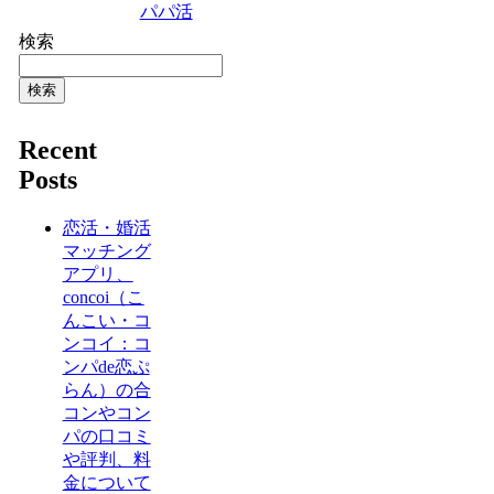
パパ活
検索
検索
Recent
Posts
恋活・婚活
マッチング
アプリ、
concoi（こ
んこい・コ
ンコイ：コ
ンパde恋ぷ
らん）の合
コンやコン
パの口コミ
や評判、料
金について