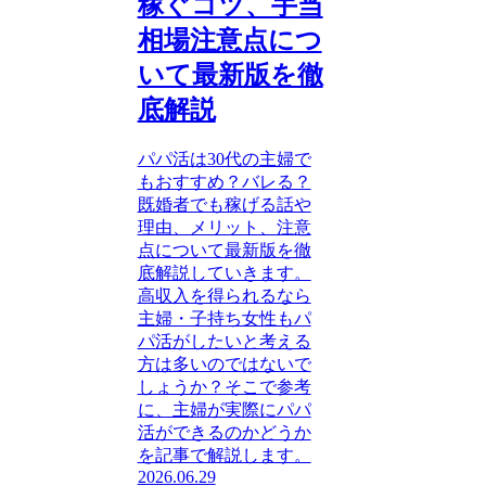
稼ぐコツ、手当
相場注意点につ
いて最新版を徹
底解説
パパ活は30代の主婦で
もおすすめ？バレる？
既婚者でも稼げる話や
理由、メリット、注意
点について最新版を徹
底解説していきます。
高収入を得られるなら
主婦・子持ち女性もパ
パ活がしたいと考える
方は多いのではないで
しょうか？そこで参考
に、主婦が実際にパパ
活ができるのかどうか
を記事で解説します。
2026.06.29