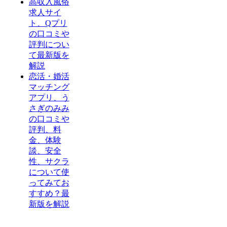
高収入風俗
求人サイ
ト、Qプリ
の口コミや
評判につい
て最新版を
解説
恋活・婚活
マッチング
アプリ、う
さぎのみみ
の口コミや
評判、料
金、体験
談、安全
性、サクラ
について使
ってみてお
すすめ？最
新版を解説